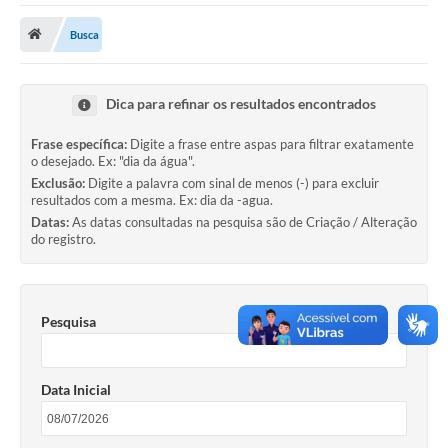
Busca
Prefeitura
DIÁRIO OFICIAL
Dica para refinar os resultados encontrados
OUVIDORIA
Frase específica:
Digite a frase entre aspas para filtrar exatamente
o desejado. Ex: "dia da água".
Exclusão:
Digite a palavra com sinal de menos (-) para excluir
LEGISLAÇÃO
resultados com a mesma. Ex: dia da -agua.
Datas:
As datas consultadas na pesquisa são de Criação / Alteração
EMPRESAS - EDITAIS
do registro.
PLANO DIRETOR DO MUNICÍPIO DE GARÇA
SEBRAE Aqui
Pesquisa
Inscrição para o Conselho Municipal dos Usuários dos
Serviços Públicos - COMUSP
Data Inicial
Chamamento Público 2026
Memorial Santa Saustina