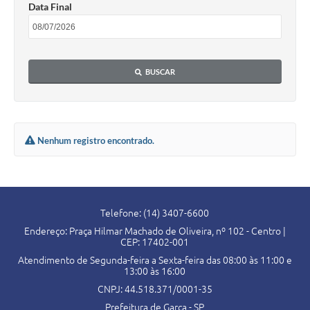
Data Final
Súmulas Administrativas
Instruções Normativas
CENTRAL DE ATENDIMENTO
BUSCAR
Pré-Cadastro de Vacinação Antirrábica
Cultura
Nenhum registro encontrado.
PGRS Digital
Consulta Pública Eletrônica Lei de Diretrizes Orçamentárias -
LDO - 2025
Telefone: (14) 3407-6600
Credenciamento Feirantes
Endereço: Praça Hilmar Machado de Oliveira, nº 102 - Centro |
CEP: 17402-001
Concursos
Atendimento de Segunda-feira a Sexta-feira das 08:00 às 11:00 e
Notícias
13:00 às 16:00
CNPJ: 44.518.371/0001-35
Nota Fiscal Eletrônica
Prefeitura de Garça - SP