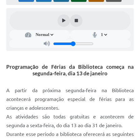
Súmulas Administrativas
Instruções Normativas
CENTRAL DE ATENDIMENTO
Pré-Cadastro de Vacinação Antirrábica
Cultura
Programação de Férias da Biblioteca começa na
PGRS Digital
segunda-feira, dia 13 de janeiro
Consulta Pública Eletrônica Lei de Diretrizes Orçamentárias -
LDO - 2025
A partir da próxima segunda-feira na Biblioteca
Credenciamento Feirantes
acontecerá programação especial de férias para as
crianças e adolescentes.
Concursos
As atividades são todas gratuitas e acontecem de
Notícias
segunda a sexta-feira, do dia 13 ao dia 31 de janeiro.
Durante esse período a biblioteca oferecerá as seguintes
Nota Fiscal Eletrônica