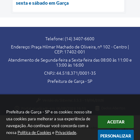
sexta e sábado em Garça
Telefone: (14) 3407-6600
Endereço: Praça Hilmar Machado de Oliveira, nº 102 - Centro |
CEP: 17402-001
Atendimento de Segunda-feira a Sexta-feira das 08:00 às 11:00 e
13:00 às 16:00
CNPJ: 44.518.371/0001-35
Prefeitura de Garça - SP
Versão do Sistema:
3.5.3 - 19/06/2026
Portal atualizado em:
06/08/2026 16:10
Dados Abertos
Prefeitura de Garça - SP e os cookies: nosso site
usa cookies para melhorar a sua experiência de
ACEITAR
navegação. Ao continuar você concorda com a
Copyright Instar - 2006-2026. Todos os direitos reservados -
nossa
Política de Cookies
e
Privacidade
.
Instar Tecnologia
PERSONALIZAR