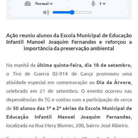
Defesa Civil
Junta de Serviço Militar
Ação reuniu alunos da Escola Municipal de Educação
NFSE
Infantil Manoel Joaquim Fernandes e reforçou a
importância da preservação ambiental
Na manhã da
última quinta-feira, dia 18 de setembro
,
o Tiro de Guerra 02-014 de Garça promoveu uma
atividade especial em comemoração ao
Dia da Árvore
,
celebrado em 21 de setembro. O evento ocorreu nas
dependências do TG e contou com a participação de cerca
de
50 alunos das 1ª e 2ª séries da Escola Municipal de
Educação Infantil Manoel Joaquim Fernandes
,
localizada na Rua Mery Blumer, 200, bairro José Ribeiro.