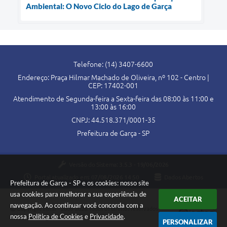
Ambiental: O Novo Ciclo do Lago de Garça
Telefone: (14) 3407-6600
Endereço: Praça Hilmar Machado de Oliveira, nº 102 - Centro |
CEP: 17402-001
Atendimento de Segunda-feira a Sexta-feira das 08:00 às 11:00 e
13:00 às 16:00
CNPJ: 44.518.371/0001-35
Prefeitura de Garça - SP
Versão do Sistema:
3.5.3 - 19/06/2026
Portal atualizado em:
07/08/2026 14:50
Dados Abertos
Prefeitura de Garça - SP e os cookies: nosso site
usa cookies para melhorar a sua experiência de
ACEITAR
navegação. Ao continuar você concorda com a
Copyright Instar - 2006-2026. Todos os direitos reservados -
nossa
Política de Cookies
e
Privacidade
.
Instar Tecnologia
PERSONALIZAR