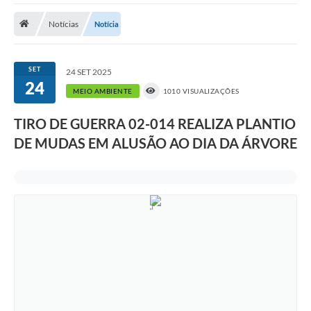
Notícias
Notícia
Prefeitura
DIÁRIO OFICIAL
SET
24 SET 2025
24
MEIO AMBIENTE
1010 VISUALIZAÇÕES
OUVIDORIA
TIRO DE GUERRA 02-014 REALIZA PLANTIO
LEGISLAÇÃO
DE MUDAS EM ALUSÃO AO DIA DA ÁRVORE
EMPRESAS - EDITAIS
PLANO DIRETOR DO MUNICÍPIO DE GARÇA
SEBRAE Aqui
Inscrição para o Conselho Municipal dos Usuários dos
Serviços Públicos - COMUSP
Chamamento Público 2026
Memorial Santa Saustina