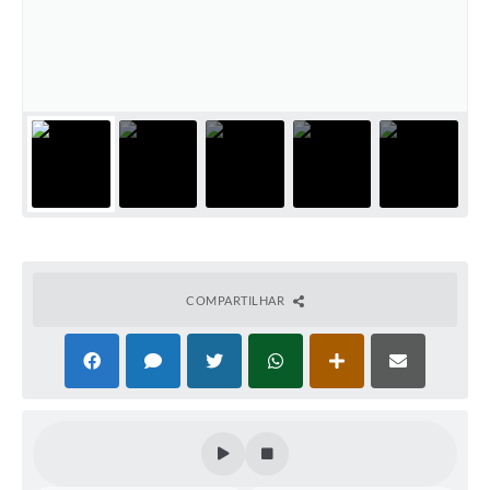
Súmulas Administrativas
Instruções Normativas
CENTRAL DE ATENDIMENTO
Pré-Cadastro de Vacinação Antirrábica
Cultura
PGRS Digital
Consulta Pública Eletrônica Lei de Diretrizes Orçamentárias -
LDO - 2025
COMPARTILHAR
Credenciamento Feirantes
Concursos
Notícias
Nota Fiscal Eletrônica