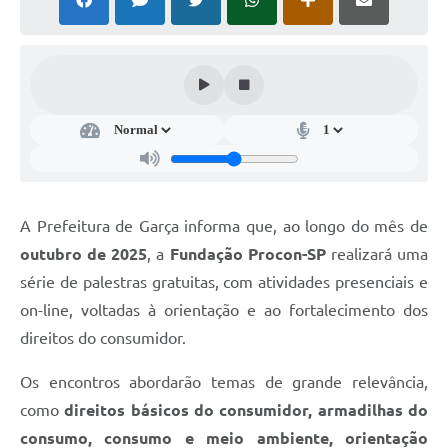
Súmulas Administrativas
Instruções Normativas
CENTRAL DE ATENDIMENTO
Pré-Cadastro de Vacinação Antirrábica
Cultura
PGRS Digital
A Prefeitura de Garça informa que, ao longo do mês de
outubro de 2025
, a
Fundação Procon-SP
realizará uma
Consulta Pública Eletrônica Lei de Diretrizes Orçamentárias -
LDO - 2025
série de palestras gratuitas, com atividades presenciais e
on-line, voltadas à orientação e ao fortalecimento dos
Credenciamento Feirantes
direitos do consumidor.
Concursos
Os encontros abordarão temas de grande relevância,
Notícias
como
direitos básicos do consumidor, armadilhas do
Nota Fiscal Eletrônica
consumo, consumo e meio ambiente, orientação