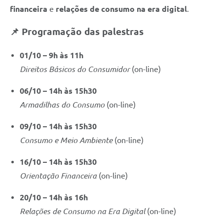
financeira
e
relações de consumo na era digital
.
Defesa Civil
📌 Programação das palestras
Junta de Serviço Militar
01/10 – 9h às 11h
NFSE
Direitos Básicos do Consumidor
(on-line)
06/10 – 14h às 15h30
Armadilhas do Consumo
(on-line)
09/10 – 14h às 15h30
Consumo e Meio Ambiente
(on-line)
16/10 – 14h às 15h30
Orientação Financeira
(on-line)
20/10 – 14h às 16h
Relações de Consumo na Era Digital
(on-line)