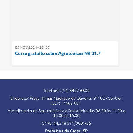
05 NOV 2024 - 16h35
Curso gratuito sobre Agrotóxicos NR 31.7
Telefone: (14) 3407-6600
Endereço: Praça Hilmar Machado de Oliveira, nº 102 - Centro |
CEP: 17402-001
Atendimento de Segunda-feira a Sexta-feira das 08:00 às 11:00 e
13:00 às 16:00
CNPJ: 44.518.371/0001-35
Prefeitura de Garça - SP