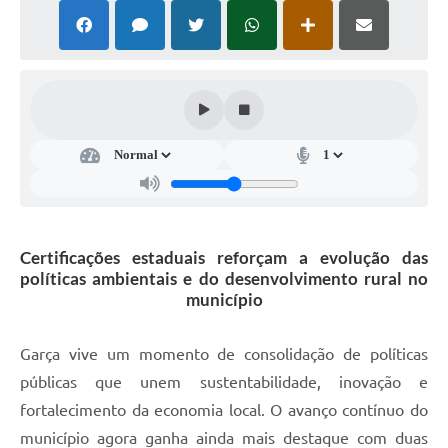
Súmulas Administrativas
Instruções Normativas
CENTRAL DE ATENDIMENTO
Pré-Cadastro de Vacinação Antirrábica
Cultura
PGRS Digital
Certificações estaduais reforçam a evolução das
Consulta Pública Eletrônica Lei de Diretrizes Orçamentárias -
LDO - 2025
políticas ambientais e do desenvolvimento rural no
município
Credenciamento Feirantes
Concursos
Garça vive um momento de consolidação de políticas
públicas que unem sustentabilidade, inovação e
Notícias
fortalecimento da economia local. O avanço contínuo do
Nota Fiscal Eletrônica
município agora ganha ainda mais destaque com duas