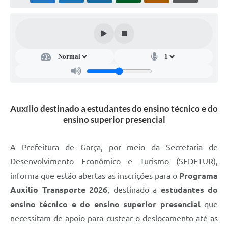
Súmulas Administrativas
Instruções Normativas
CENTRAL DE ATENDIMENTO
Pré-Cadastro de Vacinação Antirrábica
Cultura
Auxílio destinado a estudantes do ensino técnico e do
PGRS Digital
ensino superior presencial
Consulta Pública Eletrônica Lei de Diretrizes Orçamentárias -
LDO - 2025
A Prefeitura de Garça, por meio da Secretaria de
Credenciamento Feirantes
Desenvolvimento Econômico e Turismo (SEDETUR),
informa que estão abertas as inscrições para o
Programa
Concursos
Auxílio Transporte 2026
, destinado a
estudantes do
Notícias
ensino técnico e do ensino superior presencial
que
necessitam de apoio para custear o deslocamento até as
Nota Fiscal Eletrônica