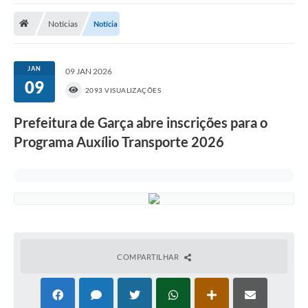
Notícias
Notícia
Prefeitura
DIÁRIO OFICIAL
JAN
09 JAN 2026
09
2093 VISUALIZAÇÕES
OUVIDORIA
Prefeitura de Garça abre inscrições para o
LEGISLAÇÃO
Programa Auxílio Transporte 2026
EMPRESAS - EDITAIS
PLANO DIRETOR DO MUNICÍPIO DE GARÇA
SEBRAE Aqui
Inscrição para o Conselho Municipal dos Usuários dos
Serviços Públicos - COMUSP
COMPARTILHAR
Chamamento Público 2026
Memorial Santa Saustina