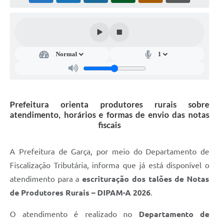
Súmulas Administrativas
Instruções Normativas
CENTRAL DE ATENDIMENTO
Pré-Cadastro de Vacinação Antirrábica
Cultura
Prefeitura orienta produtores rurais sobre
PGRS Digital
atendimento, horários e formas de envio das notas
fiscais
Consulta Pública Eletrônica Lei de Diretrizes Orçamentárias -
LDO - 2025
A Prefeitura de Garça, por meio do Departamento de
Credenciamento Feirantes
Fiscalização Tributária, informa que já está disponível o
Concursos
atendimento para a
escrituração dos talões de Notas
Notícias
de Produtores Rurais – DIPAM-A 2026
.
Nota Fiscal Eletrônica
O atendimento é realizado no
Departamento de