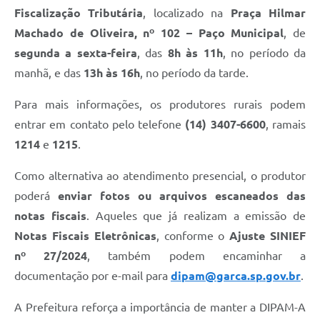
Fiscalização Tributária
, localizado na
Praça Hilmar
Defesa Civil
Machado de Oliveira, nº 102 – Paço Municipal
, de
Junta de Serviço Militar
segunda a sexta-feira
, das
8h às 11h
, no período da
manhã, e das
13h às 16h
, no período da tarde.
NFSE
Para mais informações, os produtores rurais podem
entrar em contato pelo telefone
(14) 3407-6600
, ramais
1214
e
1215
.
Como alternativa ao atendimento presencial, o produtor
poderá
enviar fotos ou arquivos escaneados das
notas fiscais
. Aqueles que já realizam a emissão de
Notas Fiscais Eletrônicas
, conforme o
Ajuste SINIEF
nº 27/2024
, também podem encaminhar a
documentação por e-mail para
dipam@garca.sp.gov.br
.
A Prefeitura reforça a importância de manter a DIPAM-A