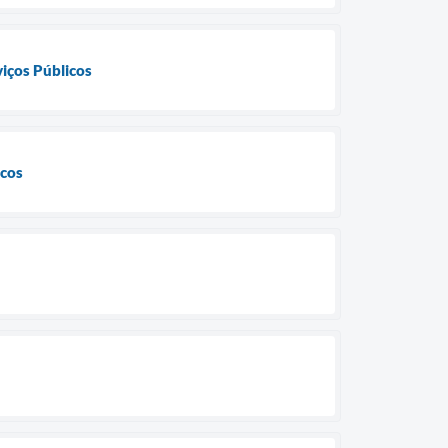
viços Públicos
icos