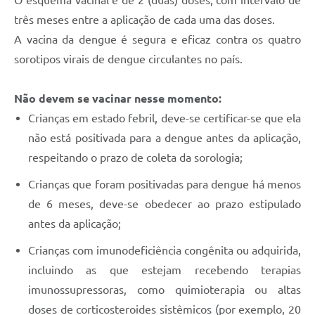
O esquema vacinal é de 2 (duas) doses, com intervalo de
Defesa Civil
três meses entre a aplicação de cada uma das doses.
A vacina da dengue é segura e eficaz contra os quatro
Junta de Serviço Militar
sorotipos virais de dengue circulantes no país.
NFSE
Não devem se vacinar nesse momento:
Crianças em estado febril, deve-se certificar-se que ela
não está positivada para a dengue antes da aplicação,
respeitando o prazo de coleta da sorologia;
Crianças que foram positivadas para dengue há menos
de 6 meses, deve-se obedecer ao prazo estipulado
antes da aplicação;
Crianças com imunodeficiência congênita ou adquirida,
incluindo as que estejam recebendo terapias
imunossupressoras, como quimioterapia ou altas
doses de corticosteroides sistêmicos (por exemplo, 20