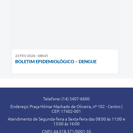
23 FEV 2026 - 08h45
BOLETIM EPIDEMIOLÓGICO – DENGUE
Telefone: (14) 3407-6600
Endereço: Praça Hilmar Machado de Oliveira, nº 102 - Centro |
CEP: 17402-001
Atendimento de Segunda-feira a Sexta-feira das 08:00 às 11:00 e
13:00 às 16:00
CNPJ: 44.518.371/0001-35