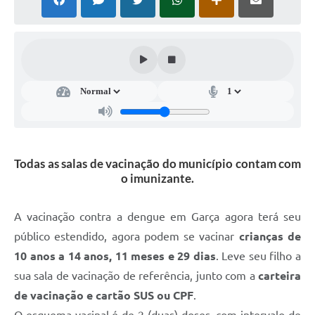
Súmulas Administrativas
Instruções Normativas
CENTRAL DE ATENDIMENTO
Pré-Cadastro de Vacinação Antirrábica
Cultura
PGRS Digital
Todas as salas de vacinação do município contam com
o imunizante.
Consulta Pública Eletrônica Lei de Diretrizes Orçamentárias -
LDO - 2025
A vacinação contra a dengue em Garça agora terá seu
Credenciamento Feirantes
público estendido, agora podem se vacinar
crianças de
Concursos
10 anos a 14 anos, 11 meses e 29 dias
. Leve seu filho a
sua sala de vacinação de referência, junto com a
carteira
Notícias
de vacinação e cartão SUS ou CPF
.
Nota Fiscal Eletrônica