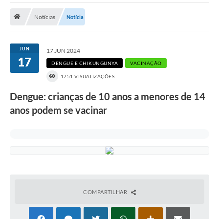
Notícias
Notícia
Prefeitura
DIÁRIO OFICIAL
JUN
17 JUN 2024
17
DENGUE E CHIKUNGUNYA
VACINAÇÃO
OUVIDORIA
1751 VISUALIZAÇÕES
LEGISLAÇÃO
Dengue: crianças de 10 anos a menores de 14
anos podem se vacinar
EMPRESAS - EDITAIS
PLANO DIRETOR DO MUNICÍPIO DE GARÇA
SEBRAE Aqui
Inscrição para o Conselho Municipal dos Usuários dos
Serviços Públicos - COMUSP
COMPARTILHAR
Chamamento Público 2026
Memorial Santa Saustina