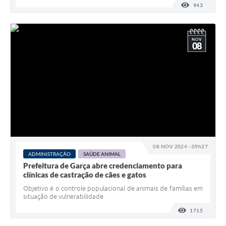
943
VISUALI
NOV
08
08 NOV 2024 - 09h27
ADMINISTRAÇÃO
SAÚDE ANIMAL
Prefeitura de Garça abre credenciamento para
clínicas de castração de cães e gatos
Objetivo é o controle populacional de animais de famílias em
situação de vulnerabilidade
1715
VISUALI