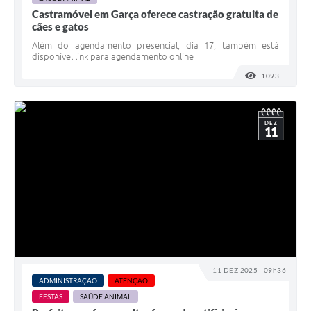
Castramóvel em Garça oferece castração gratuita de
cães e gatos
Além do agendamento presencial, dia 17, também está
disponível link para agendamento online
1093
VISUALI
DEZ
11
11 DEZ 2025 - 09h36
ADMINISTRAÇÃO
ATENÇÃO
FESTAS
SAÚDE ANIMAL