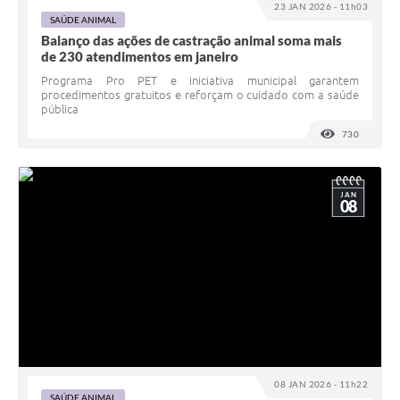
23 JAN 2026 - 11h03
SAÚDE ANIMAL
Balanço das ações de castração animal soma mais
de 230 atendimentos em janeiro
Programa Pro PET e iniciativa municipal garantem
procedimentos gratuitos e reforçam o cuidado com a saúde
pública
730
VISUALI
JAN
08
08 JAN 2026 - 11h22
SAÚDE ANIMAL