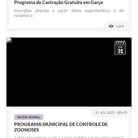
Programa de Castração Gratuita em Garça
Inscrições abertas a partir desta segunda-feira, 3 de
novembro
1104
VISUALI
JUL
31
31 JUL 2025 - 08h49
SAÚDE ANIMAL
PROGRAMA MUNICIPAL DE CONTROLE DE
ZOONOSES