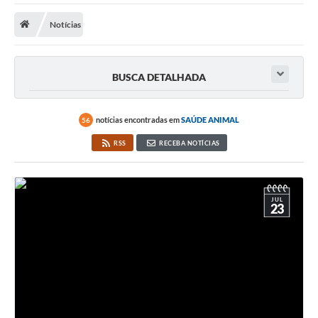
Notícias
Prefeitura
DIÁRIO OFICIAL
BUSCA DETALHADA
OUVIDORIA
notícias encontradas em
SAÚDE ANIMAL
56
LEGISLAÇÃO
RSS
RECEBA NOTÍCIAS
EMPRESAS - EDITAIS
PLANO DIRETOR DO MUNICÍPIO DE GARÇA
JUL
23
SEBRAE Aqui
Inscrição para o Conselho Municipal dos Usuários dos
Serviços Públicos - COMUSP
Chamamento Público 2026
Memorial Santa Saustina