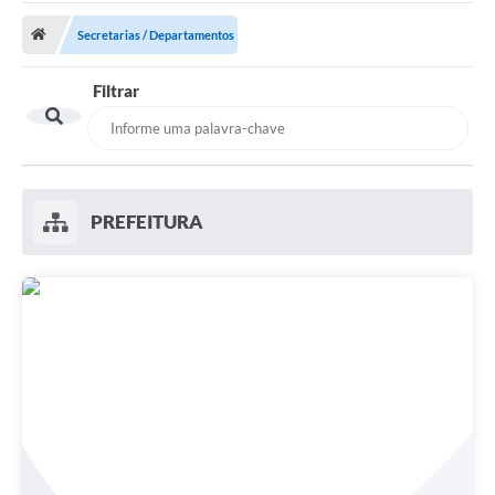
Secretarias / Departamentos
Prefeitura
Filtrar
DIÁRIO OFICIAL
OUVIDORIA
LEGISLAÇÃO
PREFEITURA
EMPRESAS - EDITAIS
PLANO DIRETOR DO MUNICÍPIO DE GARÇA
SEBRAE Aqui
Inscrição para o Conselho Municipal dos Usuários dos
Serviços Públicos - COMUSP
Chamamento Público 2026
Memorial Santa Saustina