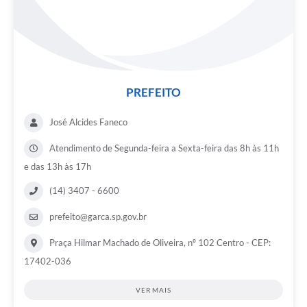
Súmulas Administrativas
Instruções Normativas
CENTRAL DE ATENDIMENTO
PREFEITO
Pré-Cadastro de Vacinação Antirrábica
José Alcides Faneco
Cultura
Atendimento de Segunda-feira a Sexta-feira das 8h às 11h
PGRS Digital
e das 13h às 17h
Consulta Pública Eletrônica Lei de Diretrizes Orçamentárias -
LDO - 2025
(14) 3407 - 6600
Credenciamento Feirantes
prefeito@garca.sp.gov.br
Concursos
Praça Hilmar Machado de Oliveira, nº 102 Centro - CEP:
17402-036
Notícias
VER MAIS
Nota Fiscal Eletrônica