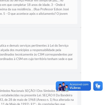
sentas do Serviço Militar em tempo de paz, , no
ano em que completar 18 anos de idade. 3 - Onde é
xima da sua residência. . (Rua Professor Edson José
te. 5 - O que acontece após o alistamento? O jovem
utica e demais serviços pertinentes à Lei do Serviço
a alçada dos municípios a responsabilidade pela
 subordinados tecnicamente às CSM correspondentes por
ubordinados à CSM em cujo território tenham sede e que
ímbolos Nacionais SEÇÃO I Dos Símbolos em Geral
 estabelecidas na presente Lei. SEÇÃO II Da Bandeira
43, de 28 de maio de 1968 (Anexo n. 1) fica alterada na
de 11 de Maio de 1992). §1º - As constelações que