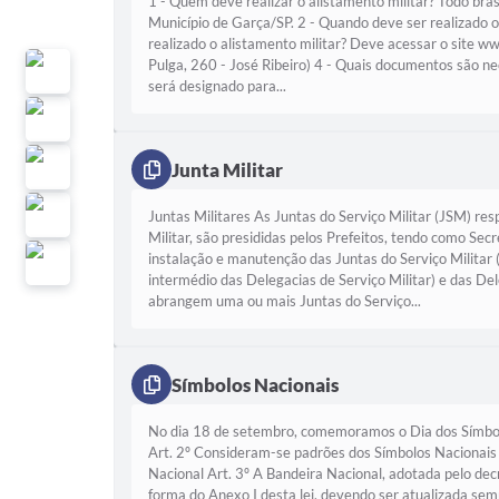
1 - Quem deve realizar o alistamento militar? Todo bra
Município de Garça/SP. 2 - Quando deve ser realizado o
realizado o alistamento militar? Deve acessar o site w
Pulga, 260 - José Ribeiro) 4 - Quais documentos são n
será designado para...
Junta Militar
Juntas Militares As Juntas do Serviço Militar (JSM) res
Militar, são presididas pelos Prefeitos, tendo como Sec
instalação e manutenção das Juntas do Serviço Militar
intermédio das Delegacias de Serviço Militar) e das De
abrangem uma ou mais Juntas do Serviço...
Símbolos Nacionais
No dia 18 de setembro, comemoramos o Dia dos Símb
Art. 2º Consideram-se padrões dos Símbolos Nacionais
Nacional Art. 3º A Bandeira Nacional, adotada pelo dec
forma do Anexo I desta lei, devendo ser atualizada sem