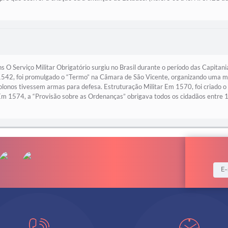
ns O Serviço Militar Obrigatório surgiu no Brasil durante o período das Capitan
 1542, foi promulgado o “Termo” na Câmara de São Vicente, organizando uma mi
colonos tivessem armas para defesa. Estruturação Militar Em 1570, foi criado
 Em 1574, a “Provisão sobre as Ordenanças” obrigava todos os cidadãos entre