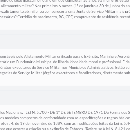
sileiro do sexo masculino no ano em que completar 18 anos. As mulheres estão i
 alistamento militar? Nos primeiros 6 meses (1º de janeiro a 30 de junho) do 
ww.alistamento.eb.mil.br ou comparecer a uma Junta de Serviço Militar mais pró
ecessários? Certidão de nascimento, RG, CPF, comprovante de residência recen
ponsáveis pelo Alistamento Militar unificado para o Exército, Marinha e Aeroná
retário um Funcionário Municipal de ilibada idoneidade moral e profissional. É d
 (órgãos executores do Serviço Militar nos Municípios Administrativos. Estão
legacias do Serviço Militar (órgãos executores e fiscalizadores, diretamente s
olos Nacionais. LEI N. 5.700 - DE 1º DE SETEMBRO DE 1971 Da Forma dos S
 os modelos compostos de conformidade com as especificações e regras básicas
reto n. 4, de 19 de novembro de 1889, com as modificações feitas da Lei n. 5.4
pre que ocorrer a criação ou a extinção de Estados. (Refere-se à lei N. 8.421 