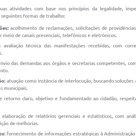
s atividades com base nos princípios da legalidade, impess
 seguintes formas de trabalho:
ões:
acolhimento de reclamações, solicitações de providências
r meio de canais presenciais, telefônicos e eletrônicos.
:
avaliação técnica das manifestações recebidas, com corret
s.
nvio das demandas aos órgãos e secretarias competentes, c
nto.
ão:
atuação como instância de interlocução, buscando soluções 
es municipais.
 retorno claro, objetivo e fundamentado ao cidadão, respeit
:
elaboração de relatórios gerenciais e estatísticos, com aná
sição de melhorias.
os:
fornecimento de informações estratégicas à Administração 