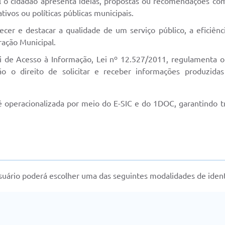
 o cidadão apresenta ideias, propostas ou recomendações com
tivos ou políticas públicas municipais.
cer e destacar a qualidade de um serviço público, a eficiên
ração Municipal.
 de Acesso à Informação, Lei nº 12.527/2011, regulamenta o 
ão o direito de solicitar e receber informações produzida
é operacionalizada por meio do E-SIC e do 1DOC, garantindo tr
suário poderá escolher uma das seguintes modalidades de ident