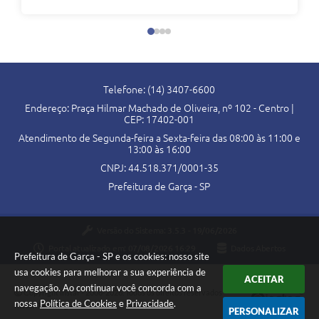
Telefone: (14) 3407-6600
Endereço: Praça Hilmar Machado de Oliveira, nº 102 - Centro |
CEP: 17402-001
Atendimento de Segunda-feira a Sexta-feira das 08:00 às 11:00 e
13:00 às 16:00
CNPJ: 44.518.371/0001-35
Prefeitura de Garça - SP
Versão do Sistema:
3.5.3 - 19/06/2026
Portal atualizado em:
07/08/2026 16:29
Dados Abertos
Prefeitura de Garça - SP e os cookies: nosso site
usa cookies para melhorar a sua experiência de
ACEITAR
navegação. Ao continuar você concorda com a
Copyright Instar - 2006-2026. Todos os direitos reservados -
nossa
Política de Cookies
e
Privacidade
.
Instar Tecnologia
PERSONALIZAR