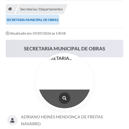
Secretarias / Departamentos
Prefeitura
SECRETARIA MUNICIPAL DE OBRAS
DIÁRIO OFICIAL
Atualizado em: 05/05/2026 às 13h58
OUVIDORIA
SECRETARIA MUNICIPAL DE OBRAS
LEGISLAÇÃO
EMPRESAS - EDITAIS
PLANO DIRETOR DO MUNICÍPIO DE GARÇA
SEBRAE Aqui
Inscrição para o Conselho Municipal dos Usuários dos
Serviços Públicos - COMUSP
Chamamento Público 2026
ADRIANO HEINES MENDONÇA DE FREITAS
NAVARRO
Memorial Santa Saustina