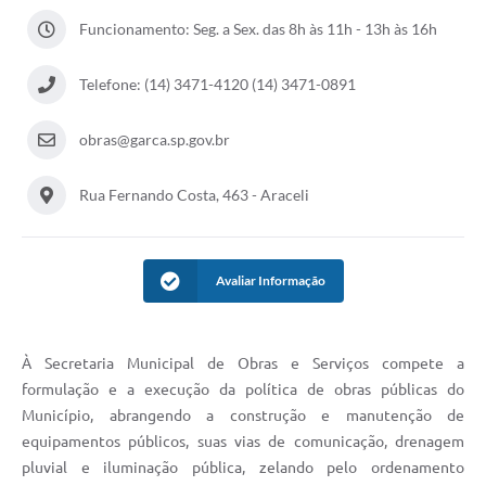
Funcionamento: Seg. a Sex. das 8h às 11h - 13h às 16h
Súmulas Administrativas
Instruções Normativas
Telefone: (14) 3471-4120 (14) 3471-0891
CENTRAL DE ATENDIMENTO
obras@garca.sp.gov.br
Pré-Cadastro de Vacinação Antirrábica
Rua Fernando Costa, 463 - Araceli
Cultura
PGRS Digital
Avaliar Informação
Consulta Pública Eletrônica Lei de Diretrizes Orçamentárias -
LDO - 2025
Credenciamento Feirantes
À Secretaria Municipal de Obras e Serviços compete a
Concursos
formulação e a execução da política de obras públicas do
Município, abrangendo a construção e manutenção de
Notícias
equipamentos públicos, suas vias de comunicação, drenagem
Nota Fiscal Eletrônica
pluvial e iluminação pública, zelando pelo ordenamento