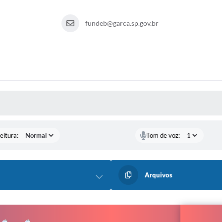
fundeb@garca.sp.gov.br
 MÍDIAS
eitura:
Tom de voz:
Arquivos