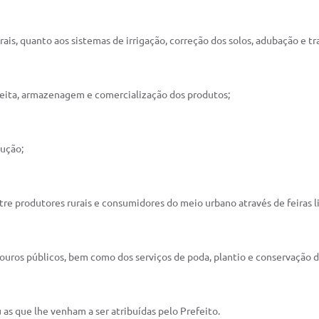
ais, quanto aos sistemas de irrigação, correção dos solos, adubação e tra
heita, armazenagem e comercialização dos produtos;
dução;
tre produtores rurais e consumidores do meio urbano através de feiras li
douros públicos, bem como dos serviços de poda, plantio e conservação d
u as que lhe venham a ser atribuídas pelo Prefeito.