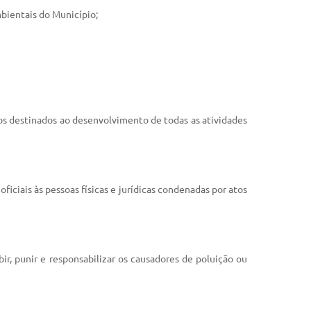
bientais do Município;
iros destinados ao desenvolvimento de todas as atividades
oficiais às pessoas físicas e jurídicas condenadas por atos
r, punir e responsabilizar os causadores de poluição ou