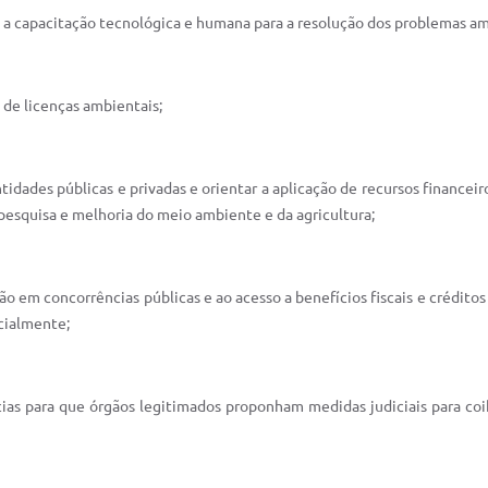
e a capacitação tecnológica e humana para a resolução dos problemas am
 de licenças ambientais;
tidades públicas e privadas e orientar a aplicação de recursos finance
pesquisa e melhoria do meio ambiente e da agricultura;
ção em concorrências públicas e ao acesso a benefícios fiscais e créditos 
cialmente;
as para que órgãos legitimados proponham medidas judiciais para coibi