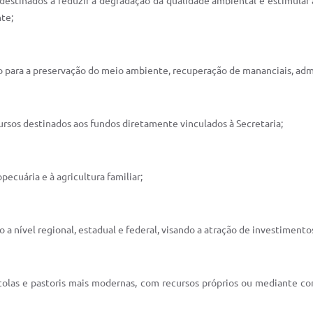
estinados a reduzir a degradação da qualidade ambiental e estimular a 
te;
o para a preservação do meio ambiente, recuperação de mananciais, admi
ecursos destinados aos fundos diretamente vinculados à Secretaria;
ecuária e à agricultura familiar;
 a nível regional, estadual e federal, visando a atração de investiment
rícolas e pastoris mais modernas, com recursos próprios ou mediante co