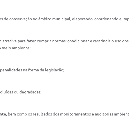
dades de conservação no âmbito municipal, elaborando, coordenando e i
nistrativa para fazer cumprir normas; condicionar e restringir o uso dos
do meio ambiente;
 penalidades na forma da legislação;
oluídas ou degradadas;
ente, bem como os resultados dos monitoramentos e auditorias ambienta