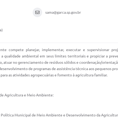
sama@garca.sp.gov.br
e)
ente compete planejar, implementar, executar e supervisionar pr
 qualidade ambiental em seus limites territoriais e propiciar a preven
o, atuar no gerenciamento de resíduos sólidos e coordenação/orientação
 desenvolvimento de programas de assistência técnica aos pequenos pr
 para as atividades agropecuárias e fomento à agricultura familiar.
 de Agricultura e Meio Ambiente:
ar a Política Municipal de Meio Ambiente e Desenvolvimento da Agricul