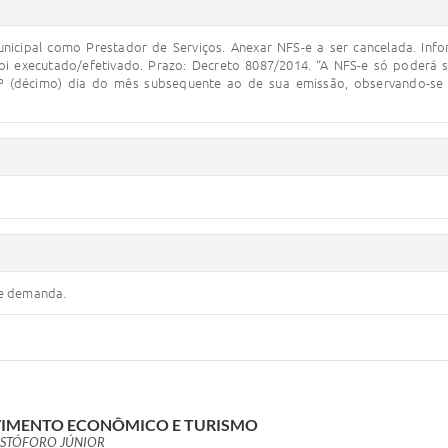
nicipal como Prestador de Serviços. Anexar NFS-e a ser cancelada. Inf
i executado/efetivado. Prazo: Decreto 8087/2014. “A NFS-e só poderá 
10º (décimo) dia do mês subsequente ao de sua emissão, observando-se 
me demanda.
VIMENTO ECONÔMICO E TURISMO
ISTÓFORO JÚNIOR