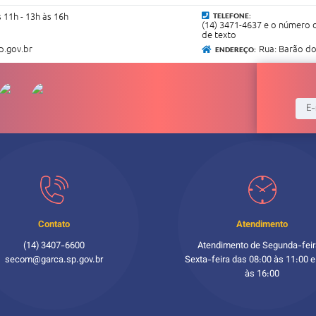
s 11h - 13h às 16h
TELEFONE:
(14) 3471-4637 e o número 
de texto
p.gov.br
Rua: Barão do
ENDEREÇO:
Contato
Atendimento
(14) 3407-6600
Atendimento de Segunda-feir
secom@garca.sp.gov.br
Sexta-feira das 08:00 às 11:00 e
às 16:00