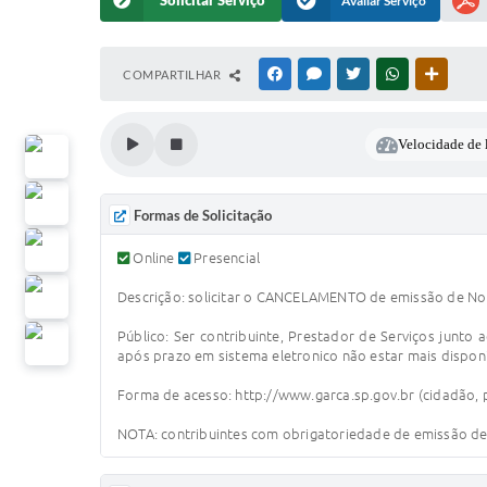
Solicitar Serviço
Avaliar Serviço
COMPARTILHAR
FACEBOOK
MESSENGER
TWITTER
WHATSAPP
OUTRAS
Velocidade de l
Formas de Solicitação
Online
Presencial
Descrição: solicitar o CANCELAMENTO de emissão de Nota
Público: Ser contribuinte, Prestador de Serviços junt
após prazo em sistema eletronico não estar mais dispon
Forma de acesso: http://www.garca.sp.gov.br (cidadão, p
NOTA: contribuintes com obrigatoriedade de emissão de 