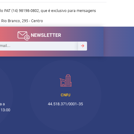
do PAT (14) 98198-0802, que é exclusivo para mensagens
 Rio Branco, 295 - Centro
NEWSLETTER
CNPJ
a a
44.518.371/0001-35
 13:00