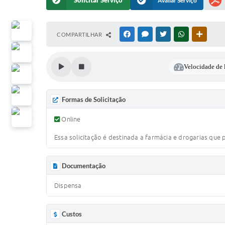
Solicitar Serviço
Avaliar Serviço
COMPARTILHAR
FACEBOOK
MESSENGER
TWITTER
WHATSAPP
OUTRAS
Velocidade de l
Formas de Solicitação
Online
Essa solicitação é destinada a farmácia e drogarias que
Documentação
Dispensa
Custos