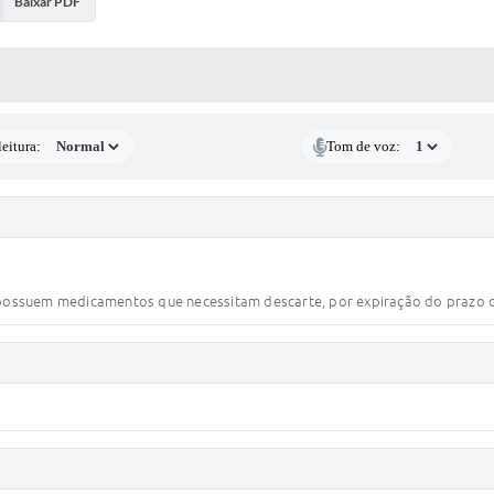
Baixar PDF
 MÍDIAS
eitura:
Tom de voz:
 possuem medicamentos que necessitam descarte, por expiração do prazo de