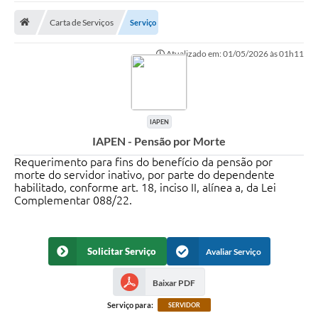
Carta de Serviços
Serviço
Prefeitura
Atualizado em: 01/05/2026 às 01h11
DIÁRIO OFICIAL
OUVIDORIA
IAPEN
LEGISLAÇÃO
IAPEN - Pensão por Morte
EMPRESAS - EDITAIS
Requerimento para fins do benefício da pensão por
morte do servidor inativo, por parte do dependente
habilitado, conforme art. 18, inciso II, alínea a, da Lei
PLANO DIRETOR DO MUNICÍPIO DE GARÇA
Complementar 088/22.
SEBRAE Aqui
Inscrição para o Conselho Municipal dos Usuários dos
Solicitar Serviço
Avaliar Serviço
Serviços Públicos - COMUSP
Chamamento Público 2026
Baixar PDF
Serviço para:
SERVIDOR
Memorial Santa Saustina