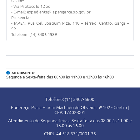
Online:
- Via Protocolo 1Doc
- E-mail: expediente@iapengarca.sp.gov.br
Presencial:
- IAPEN: Rua Cel. Joaquim Piza, 140 – Térreo, Centro, Garça –
SP
Telefone: (14) 3406-1989
ATENDIMENTO:
Segunda a Sexta-feira das 08h00 às 11h00 e 13h00 às 16h00
Telefone: (14) 3407-6600
Endereço: Praça Hilmar Machado de Oliveira, nº 102 - Centro |
CEP: 17402-001
Atendimento de Segunda-feira a Sexta-feira das 08:00 às 11:00 e
13:00 às 16:00
CNPJ: 44.518.371/0001-35