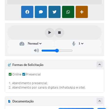
Súmulas Administrativas
Instruções Normativas
CENTRAL DE ATENDIMENTO
Pré-Cadastro de Vacinação Antirrábica
Cultura
PGRS Digital
Consulta Pública Eletrônica Lei de Diretrizes Orçamentárias -
Formas de Solicitação
LDO - 2025
Online
Presencial
Credenciamento Feirantes
1. Atendimento presencial;
Concursos
2. Atendimento por canais digitais (WhatsApp e site).
Notícias
Documentação
Nota Fiscal Eletrônica