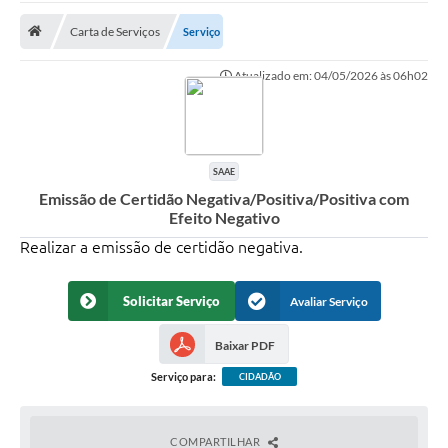
Carta de Serviços
Serviço
Prefeitura
Atualizado em: 04/05/2026 às 06h02
DIÁRIO OFICIAL
OUVIDORIA
SAAE
LEGISLAÇÃO
Emissão de Certidão Negativa/Positiva/Positiva com
Efeito Negativo
EMPRESAS - EDITAIS
Realizar a emissão de certidão negativa.
PLANO DIRETOR DO MUNICÍPIO DE GARÇA
Solicitar Serviço
Avaliar Serviço
SEBRAE Aqui
Inscrição para o Conselho Municipal dos Usuários dos
Baixar PDF
Serviços Públicos - COMUSP
Serviço para:
CIDADÃO
Chamamento Público 2026
Memorial Santa Saustina
COMPARTILHAR