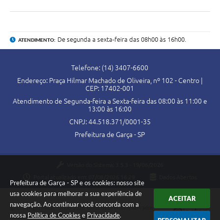
De segunda a sexta-feira das 08h00 às 16h00.
ATENDIMENTO:
Telefone: (14) 3407-6600
Endereço: Praça Hilmar Machado de Oliveira, nº 102 - Centro |
CEP: 17402-001
Atendimento de Segunda-feira a Sexta-feira das 08:00 às 11:00 e
13:00 às 16:00
CNPJ: 44.518.371/0001-35
Prefeitura de Garça - SP
Versão do Sistema:
3.5.3 - 19/06/2026
Portal atualizado em:
07/08/2026 16:29
Dados Abertos
Prefeitura de Garça - SP e os cookies: nosso site
usa cookies para melhorar a sua experiência de
ACEITAR
navegação. Ao continuar você concorda com a
Copyright Instar - 2006-2026. Todos os direitos reservados -
nossa
Política de Cookies
e
Privacidade
.
Instar Tecnologia