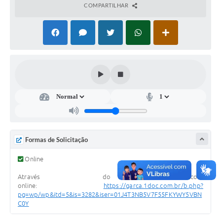
COMPARTILHAR
Súmulas Administrativas
Instruções Normativas
CENTRAL DE ATENDIMENTO
Pré-Cadastro de Vacinação Antirrábica
Cultura
PGRS Digital
Consulta Pública Eletrônica Lei de Diretrizes Orçamentárias -
LDO - 2025
Formas de Solicitação
Credenciamento Feirantes
Online
Concursos
Através do protocolo
online:
https://garca.1doc.com.br/b.php?
Notícias
pg=wp/wp&itd=5&is=3282&iser=01J4T3NB5V7F55FKYWY5VBN
C0Y
Nota Fiscal Eletrônica