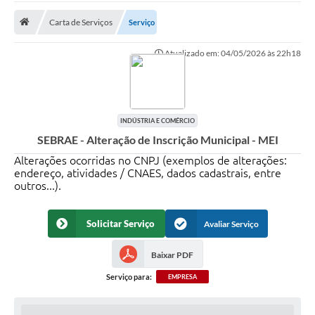
Carta de Serviços
Serviço
Prefeitura
Atualizado em: 04/05/2026 às 22h18
DIÁRIO OFICIAL
OUVIDORIA
INDÚSTRIA E COMÉRCIO
LEGISLAÇÃO
SEBRAE - Alteração de Inscrição Municipal - MEI
EMPRESAS - EDITAIS
Alterações ocorridas no CNPJ (exemplos de alterações:
endereço, atividades / CNAES, dados cadastrais, entre
outros...).
PLANO DIRETOR DO MUNICÍPIO DE GARÇA
SEBRAE Aqui
Solicitar Serviço
Avaliar Serviço
Inscrição para o Conselho Municipal dos Usuários dos
Serviços Públicos - COMUSP
Baixar PDF
Serviço para:
EMPRESA
Chamamento Público 2026
Memorial Santa Saustina