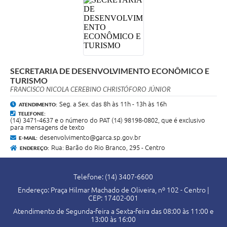
SECRETARIA DE DESENVOLVIMENTO ECONÔMICO E
TURISMO
FRANCISCO NICOLA CEREBINO CHRISTÓFORO JÚNIOR
Seg. a Sex. das 8h às 11h - 13h às 16h
ATENDIMENTO:
TELEFONE:
(14) 3471-4637 e o número do PAT (14) 98198-0802, que é exclusivo
para mensagens de texto
desenvolvimento@garca.sp.gov.br
E-MAIL:
Rua: Barão do Rio Branco, 295 - Centro
ENDEREÇO:
Telefone: (14) 3407-6600
Endereço: Praça Hilmar Machado de Oliveira, nº 102 - Centro |
CEP: 17402-001
Atendimento de Segunda-feira a Sexta-feira das 08:00 às 11:00 e
13:00 às 16:00