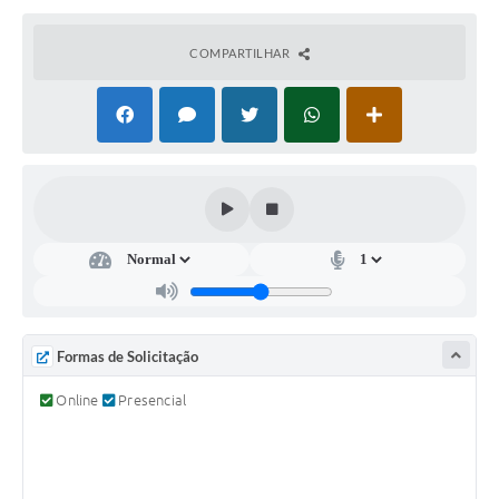
Súmulas Administrativas
COMPARTILHAR
Instruções Normativas
CENTRAL DE ATENDIMENTO
Pré-Cadastro de Vacinação Antirrábica
Cultura
PGRS Digital
Consulta Pública Eletrônica Lei de Diretrizes Orçamentárias -
LDO - 2025
Credenciamento Feirantes
Formas de Solicitação
Concursos
Online
Presencial
Notícias
Nota Fiscal Eletrônica