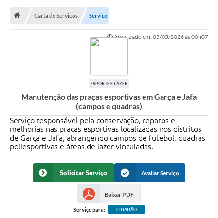
Carta de Serviços
Serviço
Prefeitura
Atualizado em: 05/05/2026 às 00h07
DIÁRIO OFICIAL
OUVIDORIA
ESPORTE E LAZER
LEGISLAÇÃO
Manutenção das praças esportivas em Garça e Jafa
(campos e quadras)
EMPRESAS - EDITAIS
Serviço responsável pela conservação, reparos e
melhorias nas praças esportivas localizadas nos distritos
PLANO DIRETOR DO MUNICÍPIO DE GARÇA
de Garça e Jafa, abrangendo campos de futebol, quadras
poliesportivas e áreas de lazer vinculadas.
SEBRAE Aqui
Inscrição para o Conselho Municipal dos Usuários dos
Solicitar Serviço
Avaliar Serviço
Serviços Públicos - COMUSP
Chamamento Público 2026
Baixar PDF
Serviço para:
CIDADÃO
Memorial Santa Saustina