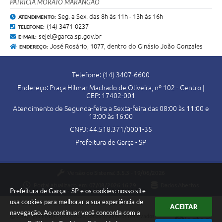
PATRÍCIA MORATO MARANGÃO
Seg. a Sex. das 8h às 11h - 13h às 16h
ATENDIMENTO:
(14) 3471-0237
TELEFONE:
sejel@garca.sp.gov.br
E-MAIL:
José Rosário, 1077, dentro do Ginásio João Gonzales
ENDEREÇO:
Telefone: (14) 3407-6600
Endereço: Praça Hilmar Machado de Oliveira, nº 102 - Centro |
CEP: 17402-001
Atendimento de Segunda-feira a Sexta-feira das 08:00 às 11:00 e
13:00 às 16:00
CNPJ: 44.518.371/0001-35
Prefeitura de Garça - SP
Versão do Sistema:
3.5.3 - 19/06/2026
Portal atualizado em:
07/08/2026 16:29
Dados Abertos
Prefeitura de Garça - SP e os cookies: nosso site
usa cookies para melhorar a sua experiência de
ACEITAR
navegação. Ao continuar você concorda com a
Copyright Instar - 2006-2026. Todos os direitos reservados -