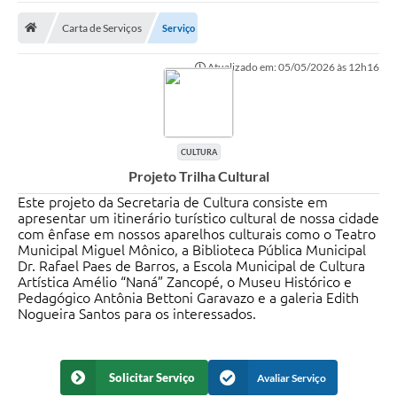
Carta de Serviços
Serviço
Prefeitura
Atualizado em: 05/05/2026 às 12h16
DIÁRIO OFICIAL
OUVIDORIA
CULTURA
LEGISLAÇÃO
Projeto Trilha Cultural
EMPRESAS - EDITAIS
Este projeto da Secretaria de Cultura consiste em
apresentar um itinerário turístico cultural de nossa cidade
com ênfase em nossos aparelhos culturais como o Teatro
PLANO DIRETOR DO MUNICÍPIO DE GARÇA
Municipal Miguel Mônico, a Biblioteca Pública Municipal
Dr. Rafael Paes de Barros, a Escola Municipal de Cultura
SEBRAE Aqui
Artística Amélio “Naná” Zancopé, o Museu Histórico e
Pedagógico Antônia Bettoni Garavazo e a galeria Edith
Inscrição para o Conselho Municipal dos Usuários dos
Nogueira Santos para os interessados.
Serviços Públicos - COMUSP
Chamamento Público 2026
Solicitar Serviço
Avaliar Serviço
Memorial Santa Saustina