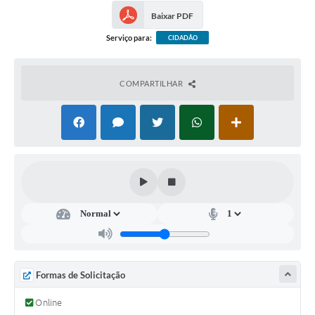
Baixar PDF
Súmulas Administrativas
Serviço para:
CIDADÃO
Instruções Normativas
CENTRAL DE ATENDIMENTO
COMPARTILHAR
Pré-Cadastro de Vacinação Antirrábica
Cultura
PGRS Digital
Consulta Pública Eletrônica Lei de Diretrizes Orçamentárias -
LDO - 2025
Credenciamento Feirantes
Concursos
Formas de Solicitação
Notícias
Nota Fiscal Eletrônica
Online