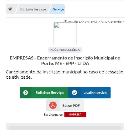
Carta de Serviços
Serviço
Prefeitura
Atualizado em: 05/05/2026 às 02h07
DIÁRIO OFICIAL
OUVIDORIA
INDÚSTRIA E COMÉRCIO
LEGISLAÇÃO
EMPRESAS - Encerramento de Inscrição Municipal de
Porte: ME - EPP - LTDA
EMPRESAS - EDITAIS
Cancelamento da inscrição municipal no caso de cessação
da atividade.
PLANO DIRETOR DO MUNICÍPIO DE GARÇA
SEBRAE Aqui
Solicitar Serviço
Avaliar Serviço
Inscrição para o Conselho Municipal dos Usuários dos
Serviços Públicos - COMUSP
Baixar PDF
Serviço para:
Chamamento Público 2026
EMPRESA
Memorial Santa Saustina