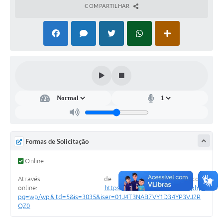
COMPARTILHAR
Súmulas Administrativas
Instruções Normativas
CENTRAL DE ATENDIMENTO
Pré-Cadastro de Vacinação Antirrábica
Cultura
PGRS Digital
Consulta Pública Eletrônica Lei de Diretrizes Orçamentárias -
LDO - 2025
Formas de Solicitação
Credenciamento Feirantes
Online
Concursos
Através de protocolo
online:
https://garca.1doc.com.br/b.php?
Notícias
pg=wp/wp&itd=5&is=3035&iser=01J4T3NAB7VY1D34YP3VJ2R
QZ0
Nota Fiscal Eletrônica