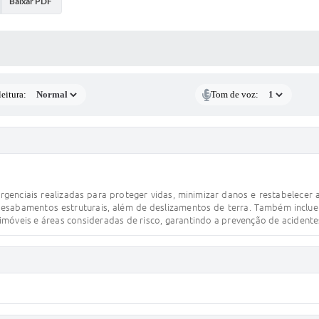
Baixar PDF
 MÍDIAS
eitura:
Tom de voz:
enciais realizadas para proteger vidas, minimizar danos e restabelecer a
esabamentos estruturais, além de deslizamentos de terra. Também inclue
móveis e áreas consideradas de risco, garantindo a prevenção de acidente