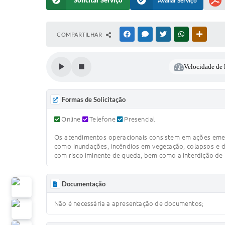
Solicitar Serviço
Avaliar Serviço
COMPARTILHAR
FACEBOOK
MESSENGER
TWITTER
WHATSAPP
OUTRAS
Velocidade de l
Formas de Solicitação
Online
Telefone
Presencial
Os atendimentos operacionais consistem em ações emerg
como inundações, incêndios em vegetação, colapsos e d
com risco iminente de queda, bem como a interdição de i
Documentação
Não é necessária a apresentação de documentos;