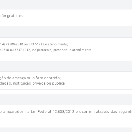
 são gratuitos
 (14) 99700-2310 ou 3737-1212 e atendimento;
00-2310 ou 3737-1212, via protocolo, presencial e atendimento.
ação de ameaça ou o fato ocorrido;
adão, instituição privada ou pública
ão amparados na Lei Federal 12.608/2012 e ocorrem através das seguint