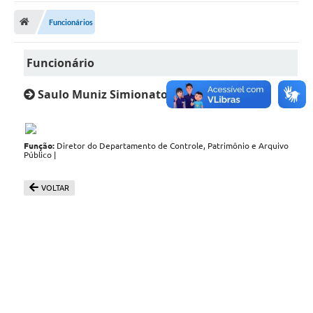
Funcionários
Prefeitura
Funcionário
DIÁRIO OFICIAL
Saulo Muniz Simionato
OUVIDORIA
LEGISLAÇÃO
Função:
Diretor do Departamento de Controle, Patrimônio e Arquivo
Público |
EMPRESAS - EDITAIS
PLANO DIRETOR DO MUNICÍPIO DE GARÇA
VOLTAR
SEBRAE Aqui
Inscrição para o Conselho Municipal dos Usuários dos
Serviços Públicos - COMUSP
Chamamento Público 2026
Memorial Santa Saustina