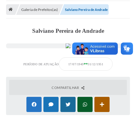
Galeria de Prefeitos(as)
Salviano Pereira de Andrade
Prefeitura
DIÁRIO OFICIAL
Salviano Pereira de Andrade
OUVIDORIA
LEGISLAÇÃO
PERÍODO DE ATUAÇÃO
17/07/1949
31/12/1951
EMPRESAS - EDITAIS
PLANO DIRETOR DO MUNICÍPIO DE GARÇA
COMPARTILHAR
SEBRAE Aqui
Inscrição para o Conselho Municipal dos Usuários dos
Serviços Públicos - COMUSP
Chamamento Público 2026
Memorial Santa Saustina