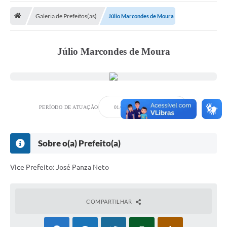
Galeria de Prefeitos(as)
Júlio Marcondes de Moura
Prefeitura
DIÁRIO OFICIAL
Júlio Marcondes de Moura
OUVIDORIA
LEGISLAÇÃO
PERÍODO DE ATUAÇÃO
01/02/1983
31/12/1988
EMPRESAS - EDITAIS
PLANO DIRETOR DO MUNICÍPIO DE GARÇA
Sobre o(a) Prefeito(a)
SEBRAE Aqui
Vice Prefeito: José Panza Neto
Inscrição para o Conselho Municipal dos Usuários dos
Serviços Públicos - COMUSP
Chamamento Público 2026
COMPARTILHAR
Memorial Santa Saustina