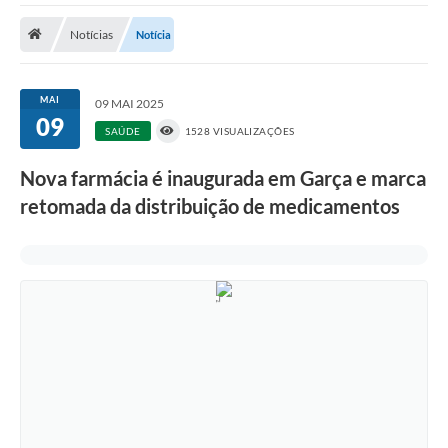
Notícias
Notícia
Prefeitura
DIÁRIO OFICIAL
MAI
09 MAI 2025
09
SAÚDE
1528 VISUALIZAÇÕES
OUVIDORIA
Nova farmácia é inaugurada em Garça e marca
LEGISLAÇÃO
retomada da distribuição de medicamentos
EMPRESAS - EDITAIS
PLANO DIRETOR DO MUNICÍPIO DE GARÇA
SEBRAE Aqui
Inscrição para o Conselho Municipal dos Usuários dos
Serviços Públicos - COMUSP
Chamamento Público 2026
Memorial Santa Saustina