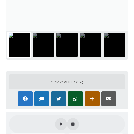
Súmulas Administrativas
Instruções Normativas
CENTRAL DE ATENDIMENTO
Pré-Cadastro de Vacinação Antirrábica
Cultura
PGRS Digital
Consulta Pública Eletrônica Lei de Diretrizes Orçamentárias -
LDO - 2025
COMPARTILHAR
Credenciamento Feirantes
Concursos
Notícias
Nota Fiscal Eletrônica