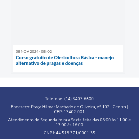
08 NOV 2024 - 08h02
Curso gratuito de Olericultura Básica - manejo
alternativo de pragas e doenças
Telefone: (14) 3407-6600
Endereço: Praça Hilmar Machado de Oliveira, nº 102 - Centro |
CEP: 17402-001
Atendimento de Segunda-feira a Sexta-feira das 08:00 às 11:00 e
13:00 às 16:00
CNPJ: 44.518.371/0001-35