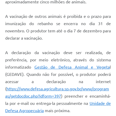
aproximadamente cinco milhões de animais.
Defesa Civil
A vacinação de outros animais é proibida e o prazo para
Junta de Serviço Militar
imunização do rebanho se encerra no dia 31 de
novembro. O produtor tem até o dia 7 de dezembro para
NFSE
declarar a vacinação.
A declaração da vacinação deve ser realizada, de
preferência, por meio eletrônico, através do sistema
informatizado
Gestão de Defesa Animal e Vegeta
l
(GEDAVE). Quando não for possível, o produtor poderá
acessar a declaração na internet
(
https://www.defesa.agricultura.sp.gov.br/www/program
as/getdocdoc.php?idform=397
) preencher e encaminhá-
la por e-mail ou entrega-la pessoalmente na
Unidade de
Defesa Agropecuária
mais próxima.