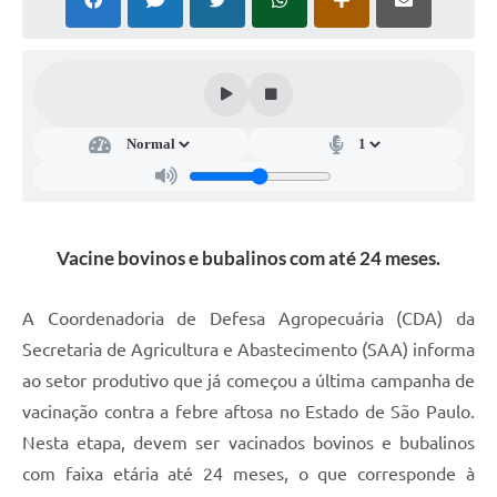
Súmulas Administrativas
Instruções Normativas
CENTRAL DE ATENDIMENTO
Pré-Cadastro de Vacinação Antirrábica
Cultura
PGRS Digital
Vacine bovinos e bubalinos com até 24 meses.
Consulta Pública Eletrônica Lei de Diretrizes Orçamentárias -
LDO - 2025
A Coordenadoria de Defesa Agropecuária (CDA) da
Credenciamento Feirantes
Secretaria de Agricultura e Abastecimento (SAA) informa
ao setor produtivo que já começou a última campanha de
Concursos
vacinação contra a febre aftosa no Estado de São Paulo.
Notícias
Nesta etapa, devem ser vacinados bovinos e bubalinos
com faixa etária até 24 meses, o que corresponde à
Nota Fiscal Eletrônica