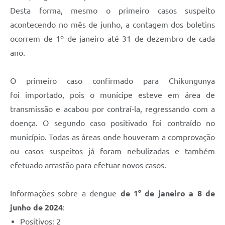
Desta forma, mesmo o primeiro casos suspeito
Defesa Civil
acontecendo no mês de junho, a contagem dos boletins
Junta de Serviço Militar
ocorrem de 1º de janeiro até 31 de dezembro de cada
ano.
NFSE
O primeiro caso confirmado para Chikungunya
foi importado, pois o munícipe esteve em área de
transmissão e acabou por contraí-la, regressando com a
doença. O segundo caso positivado foi contraído no
município. Todas as áreas onde houveram a comprovação
ou casos suspeitos já foram nebulizadas e também
efetuado arrastão para efetuar novos casos.
Informações sobre a dengue
de 1° de janeiro a 8 de
junho de 2024
:
Positivos: 2