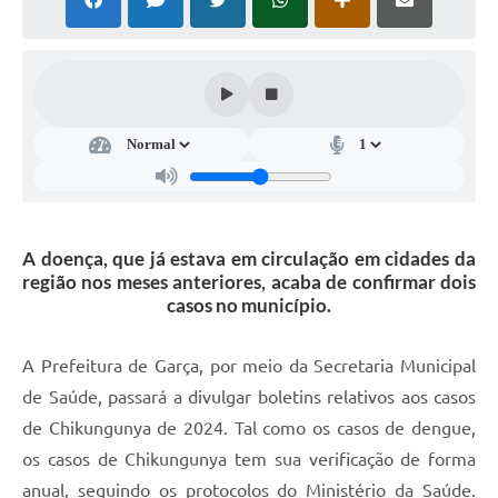
Súmulas Administrativas
Instruções Normativas
CENTRAL DE ATENDIMENTO
Pré-Cadastro de Vacinação Antirrábica
Cultura
PGRS Digital
A doença, que já estava em circulação em cidades da
região nos meses anteriores, acaba de confirmar dois
Consulta Pública Eletrônica Lei de Diretrizes Orçamentárias -
casos no município.
LDO - 2025
Credenciamento Feirantes
A Prefeitura de Garça, por meio da Secretaria Municipal
Concursos
de Saúde, passará a divulgar boletins relativos aos casos
de Chikungunya de 2024. Tal como os casos de dengue,
Notícias
os casos de Chikungunya tem sua verificação de forma
Nota Fiscal Eletrônica
anual, seguindo os protocolos do Ministério da Saúde.