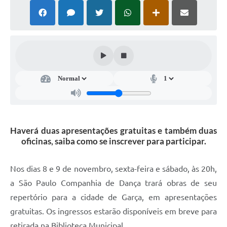
Súmulas Administrativas
Instruções Normativas
CENTRAL DE ATENDIMENTO
Pré-Cadastro de Vacinação Antirrábica
Cultura
PGRS Digital
Haverá duas apresentações gratuitas e também duas
Consulta Pública Eletrônica Lei de Diretrizes Orçamentárias -
LDO - 2025
oficinas, saiba como se inscrever para participar.
Credenciamento Feirantes
Nos dias 8 e 9 de novembro, sexta-feira e sábado, às 20h,
Concursos
a São Paulo Companhia de Dança trará obras de seu
repertório para a cidade de Garça, em apresentações
Notícias
gratuitas. Os ingressos estarão disponíveis em breve para
Nota Fiscal Eletrônica
retirada na Biblioteca Municipal.