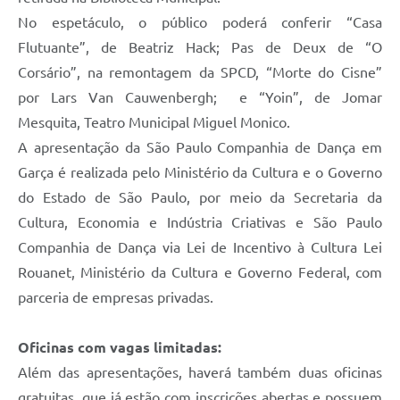
Defesa Civil
No espetáculo, o público poderá conferir “Casa
Flutuante”, de Beatriz Hack; Pas de Deux de “O
Junta de Serviço Militar
Corsário”, na remontagem da SPCD, “Morte do Cisne”
por Lars Van Cauwenbergh; e “Yoin”, de Jomar
NFSE
Mesquita, Teatro Municipal Miguel Monico.
A apresentação da São Paulo Companhia de Dança em
Garça é realizada pelo Ministério da Cultura e o Governo
do Estado de São Paulo, por meio da Secretaria da
Cultura, Economia e Indústria Criativas e São Paulo
Companhia de Dança via Lei de Incentivo à Cultura Lei
Rouanet, Ministério da Cultura e Governo Federal, com
parceria de empresas privadas.
Oficinas com vagas limitadas:
Além das apresentações, haverá também duas oficinas
gratuitas, que já estão com inscrições abertas e possuem