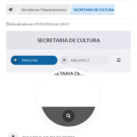
Secretarias / Departamentos
SECRETARIA DE CULTURA
Prefeitura
Atualizado em: 05/05/2026 às 12h17
DIÁRIO OFICIAL
SECRETARIA DE CULTURA
OUVIDORIA
LEGISLAÇÃO
PRINCIPAL
BIBLIOTECA
EMPRESAS - EDITAIS
PLANO DIRETOR DO MUNICÍPIO DE GARÇA
SEBRAE Aqui
Inscrição para o Conselho Municipal dos Usuários dos
Serviços Públicos - COMUSP
Chamamento Público 2026
Memorial Santa Saustina