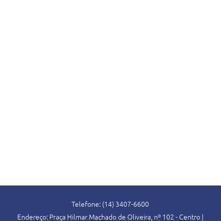
Telefone: (14) 3407-6600
Endereço: Praça Hilmar Machado de Oliveira, nº 102 - Centro |