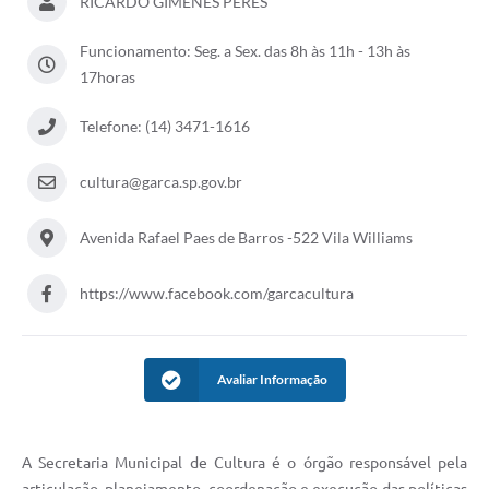
RICARDO GIMENES PERES
Súmulas Administrativas
Funcionamento: Seg. a Sex. das 8h às 11h - 13h às
Instruções Normativas
17horas
CENTRAL DE ATENDIMENTO
Telefone: (14) 3471-1616
Pré-Cadastro de Vacinação Antirrábica
cultura@garca.sp.gov.br
Cultura
Avenida Rafael Paes de Barros -522 Vila Williams
PGRS Digital
Consulta Pública Eletrônica Lei de Diretrizes Orçamentárias -
https://www.facebook.com/garcacultura
LDO - 2025
Credenciamento Feirantes
Avaliar Informação
Concursos
Notícias
A Secretaria Municipal de Cultura é o órgão responsável pela
Nota Fiscal Eletrônica