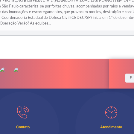
E PROTEÇÃO E DEFESA CIVIL (PLANCON) VIZUALIZAR PLANO ITEM 14 - 1
ão Paulo caracteriza-se por fortes chuvas, acompanhadas por raios e vendava
ão das inundações e escorregamentos, que provocam mortes, destruição e consi
a Coordenadoria Estadual de Defesa Civil (CEDEC/SP) inicia em 1º de dezembr
 Operação Verão? As equipes...
Contato
Atendimento