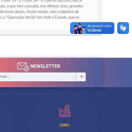
 ITEM 14 - 2 ITEM 14 - 4 CARTA GEOTÉCNICA
is, o que tem causado, nos últimos anos, grandes
deráveis danos. Assim sendo, com o objetivo de
o, a "Operação Verão" em todo o Estado, que se
NEWSLETTER
CNPJ