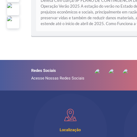
Defesa Civil Garça/SP PLANO DE CONTINGÊNCIA D
Operação Verão 2025 A estação do verão no Estado de S
prejuízos econômicos e sociais, principalmente em raz
preservar vidas e também de reduzir danos materiais, 
estende até o início de abril de 2025. Como Funciona a
Redes Sociais
Acesse Nossas Redes Sociais
Localização