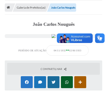
Galeria de Prefeitos(as)
João Carlos Nouguês
Prefeitura
DIÁRIO OFICIAL
João Carlos Nouguês
OUVIDORIA
LEGISLAÇÃO
PERÍODO DE ATUAÇÃO
04/11/1932
02/06/1933
EMPRESAS - EDITAIS
PLANO DIRETOR DO MUNICÍPIO DE GARÇA
COMPARTILHAR
SEBRAE Aqui
Inscrição para o Conselho Municipal dos Usuários dos
Serviços Públicos - COMUSP
Chamamento Público 2026
Memorial Santa Saustina