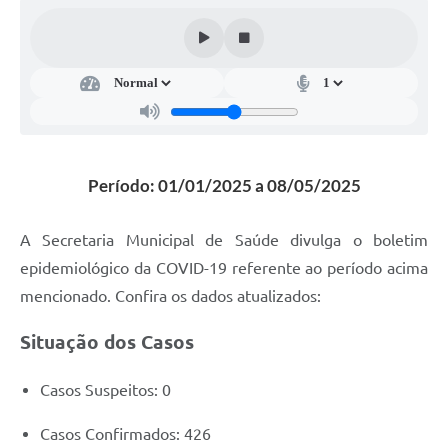
Súmulas Administrativas
Instruções Normativas
CENTRAL DE ATENDIMENTO
Pré-Cadastro de Vacinação Antirrábica
Cultura
Período: 01/01/2025 a 08/05/2025
PGRS Digital
A Secretaria Municipal de Saúde divulga o boletim
Consulta Pública Eletrônica Lei de Diretrizes Orçamentárias -
epidemiológico da COVID-19 referente ao período acima
LDO - 2025
mencionado. Confira os dados atualizados:
Credenciamento Feirantes
Situação dos Casos
Concursos
Casos Suspeitos: 0
Notícias
Nota Fiscal Eletrônica
Casos Confirmados: 426