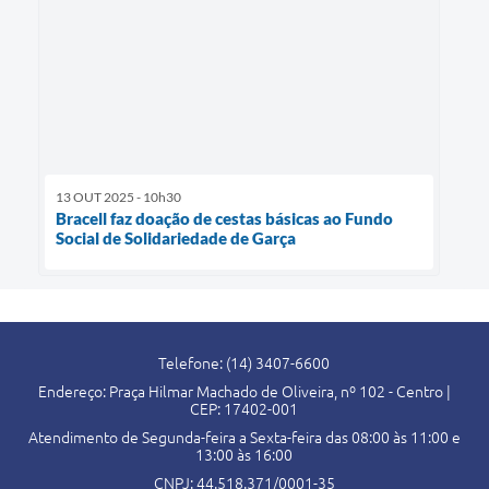
13 OUT 2025 - 10h30
Bracell faz doação de cestas básicas ao Fundo
Social de Solidariedade de Garça
Telefone: (14) 3407-6600
Endereço: Praça Hilmar Machado de Oliveira, nº 102 - Centro |
CEP: 17402-001
Atendimento de Segunda-feira a Sexta-feira das 08:00 às 11:00 e
13:00 às 16:00
CNPJ: 44.518.371/0001-35