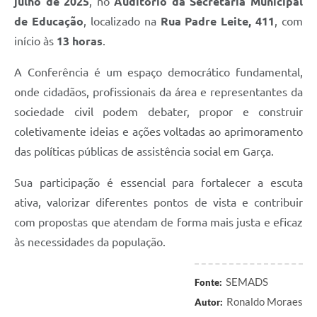
julho de 2025
, no
Auditório da Secretaria Municipal
Defesa Civil
de Educação
, localizado na
Rua Padre Leite, 411
, com
início às
13 horas
.
Junta de Serviço Militar
A Conferência é um espaço democrático fundamental,
NFSE
onde cidadãos, profissionais da área e representantes da
sociedade civil podem debater, propor e construir
coletivamente ideias e ações voltadas ao aprimoramento
das políticas públicas de assistência social em Garça.
Sua participação é essencial para fortalecer a escuta
ativa, valorizar diferentes pontos de vista e contribuir
com propostas que atendam de forma mais justa e eficaz
às necessidades da população.
SEMADS
Fonte:
Ronaldo Moraes
Autor: