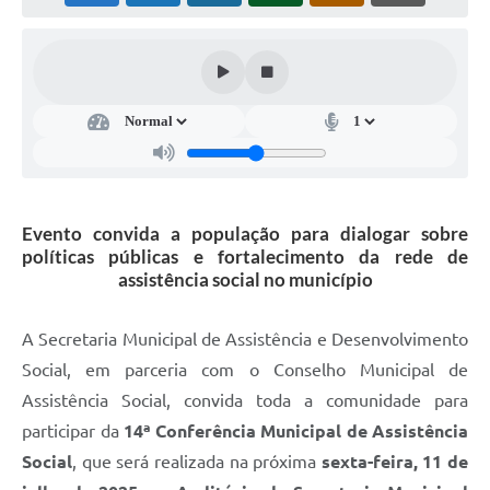
Súmulas Administrativas
Instruções Normativas
CENTRAL DE ATENDIMENTO
Pré-Cadastro de Vacinação Antirrábica
Cultura
Evento convida a população para dialogar sobre
PGRS Digital
políticas públicas e fortalecimento da rede de
assistência social no município
Consulta Pública Eletrônica Lei de Diretrizes Orçamentárias -
LDO - 2025
A Secretaria Municipal de Assistência e Desenvolvimento
Credenciamento Feirantes
Social, em parceria com o Conselho Municipal de
Concursos
Assistência Social, convida toda a comunidade para
Notícias
participar da
14ª Conferência Municipal de Assistência
Social
, que será realizada na próxima
sexta-feira, 11 de
Nota Fiscal Eletrônica