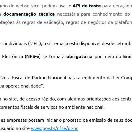
meio de webservice, podem usar o
API de teste
para geração 
 a
documentação técnica
necessária para conhecimento do m
tações às regras de validação, regras de negócios da platafo
ndividuais (MEIs), o sistema já está disponível desde setembr
 Eletrônica (
NFS-e
) se tornará
obrigatória
por meio do
Emi
Nota Fiscal de Padrão Nacional para atendimento da Lei Com
sua operacionalidade”.
 no site
, de acesso rápido, com algumas orientações aos cont
cumentos fiscais de serviços no ambiente nacional.
 empresas possam iniciar o processo da emissão de seus docum
usuário no site
www.gov.br/nfse/pt-br