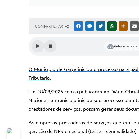
COMPARTILHAR
FACEBOOK
MESSENGER
TWITTER
WHATSAPP
OUTRAS
Velocidade de l
O Município de Garça iniciou o processo para pad
Tributária.
Em 28/08/2025 com a publicação no Diário Oficia
Nacional, o município iniciou seu processo para 
prestadores de serviços, possam gerar seus docum
As
empresas prestadoras de serviços que emitem 
geração de NFS-e nacional (teste – sem validade).