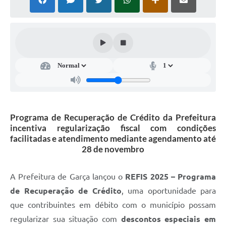
Súmulas Administrativas
Instruções Normativas
CENTRAL DE ATENDIMENTO
Pré-Cadastro de Vacinação Antirrábica
Cultura
PGRS Digital
Programa de Recuperação de Crédito da Prefeitura
incentiva regularização fiscal com condições
Consulta Pública Eletrônica Lei de Diretrizes Orçamentárias -
facilitadas e atendimento mediante agendamento até
LDO - 2025
28 de novembro
Credenciamento Feirantes
A Prefeitura de Garça lançou o
REFIS 2025 – Programa
Concursos
de Recuperação de Crédito
, uma oportunidade para
Notícias
que contribuintes em débito com o município possam
Nota Fiscal Eletrônica
regularizar sua situação com
descontos especiais em