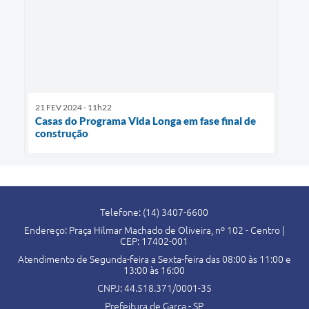
21 FEV 2024 - 11h22
Casas do Programa Vida Longa em fase final de
construção
Telefone: (14) 3407-6600
Endereço: Praça Hilmar Machado de Oliveira, nº 102 - Centro |
CEP: 17402-001
Atendimento de Segunda-feira a Sexta-feira das 08:00 às 11:00 e
13:00 às 16:00
CNPJ: 44.518.371/0001-35
Prefeitura de Garça - SP