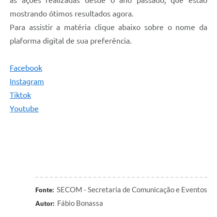
às ações realizadas desde o ano passado, que estão
Defesa Civil
mostrando ótimos resultados agora.
Para assistir a matéria clique abaixo sobre o nome da
Junta de Serviço Militar
plaforma digital de sua preferência.
NFSE
Facebook
Instagram
Tiktok
Youtube
SECOM - Secretaria de Comunicação e Eventos
Fonte:
Fábio Bonassa
Autor: