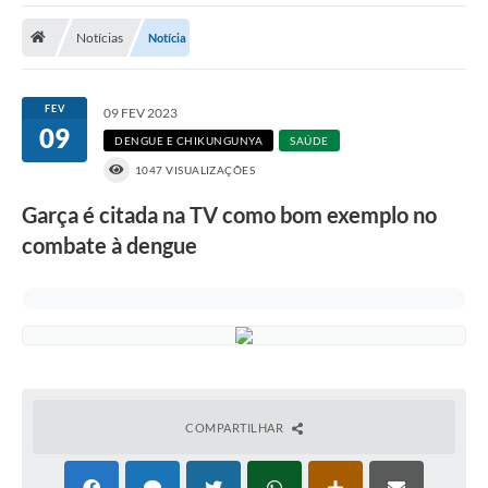
Notícias
Notícia
Prefeitura
DIÁRIO OFICIAL
FEV
09 FEV 2023
09
DENGUE E CHIKUNGUNYA
SAÚDE
OUVIDORIA
1047 VISUALIZAÇÕES
LEGISLAÇÃO
Garça é citada na TV como bom exemplo no
combate à dengue
EMPRESAS - EDITAIS
PLANO DIRETOR DO MUNICÍPIO DE GARÇA
SEBRAE Aqui
Inscrição para o Conselho Municipal dos Usuários dos
Serviços Públicos - COMUSP
COMPARTILHAR
Chamamento Público 2026
Memorial Santa Saustina