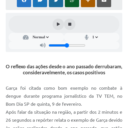
Súmulas Administrativas
Instruções Normativas
CENTRAL DE ATENDIMENTO
Pré-Cadastro de Vacinação Antirrábica
Cultura
PGRS Digital
O reflexo das ações desde o ano passado derrubaram,
consideravelmente, os casos positivos
Consulta Pública Eletrônica Lei de Diretrizes Orçamentárias -
LDO - 2025
Garça foi citada como bom exemplo no combate à
Credenciamento Feirantes
dengue durante programa jornalístico da TV TEM, no
Concursos
Bom Dia SP de quinta, 9 de fevereiro.
Após falar da situação na região, a partir dos 2 minutos e
Notícias
26 segundos a repórter relata o exemplo de Garça devido
Nota Fiscal Eletrônica