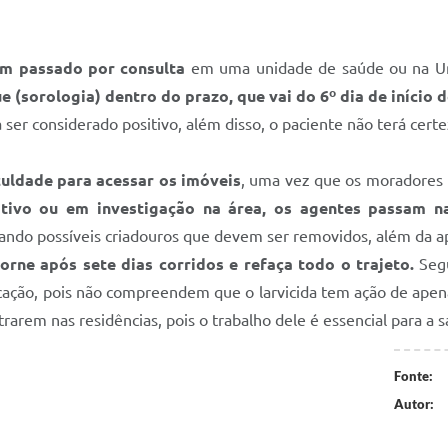
m passado por consulta
em uma unidade de saúde ou na U
e (sorologia) dentro do prazo, que vai do 6º dia de início 
er considerado positivo, além disso, o paciente não terá certe
culdade para acessar os imóveis
, uma vez que os moradores n
ivo ou em investigação na área, os agentes passam na
ificando possíveis criadouros que devem ser removidos, além da a
torne após sete dias corridos e refaça todo o trajeto.
Segu
icação, pois não compreendem que o larvicida tem ação de apen
arem nas residências, pois o trabalho dele é essencial para a 
Fonte:
Autor: