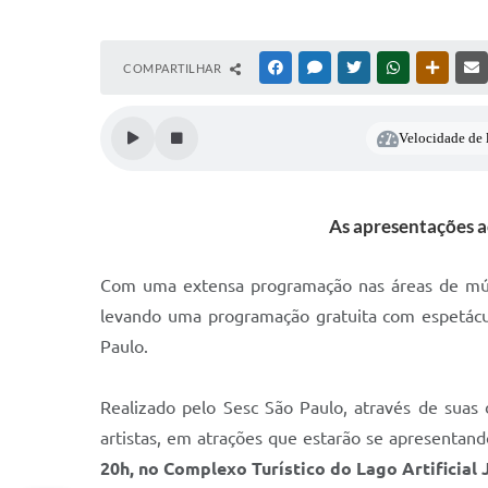
COMPARTILHAR
FACEBOOK
MESSENGER
TWITTER
WHATSAPP
OUTRAS
Velocidade de l
As apresentações a
Com uma extensa programação nas áreas de música,
levando uma programação gratuita com espetáculo
Paulo.
Realizado pelo Sesc São Paulo, através de suas
artistas, em atrações que estarão se apresentand
20h, no Complexo Turístico do Lago Artificial J