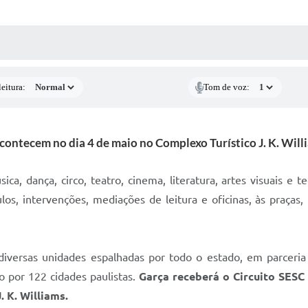
 MÍDIAS
RECEBA NOTÍCIAS
eitura:
Tom de voz:
contecem no dia 4 de maio no Complexo Turístico J. K. Willi
 dança, circo, teatro, cinema, literatura, artes visuais e t
s, intervenções, mediações de leitura e oficinas, às praças
 diversas unidades espalhadas por todo o estado, em parceri
o por 122 cidades paulistas.
Garça receberá o Circuito SESC 
. K. Williams.