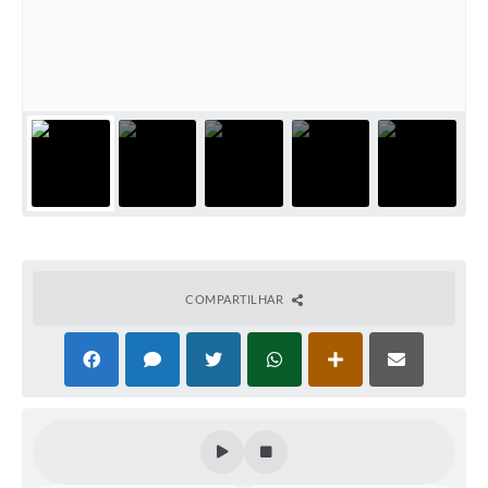
Súmulas Administrativas
Instruções Normativas
CENTRAL DE ATENDIMENTO
Pré-Cadastro de Vacinação Antirrábica
Cultura
PGRS Digital
Consulta Pública Eletrônica Lei de Diretrizes Orçamentárias -
LDO - 2025
COMPARTILHAR
Credenciamento Feirantes
Concursos
Notícias
Nota Fiscal Eletrônica