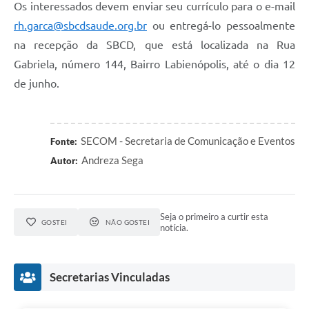
Os interessados devem enviar seu currículo para o e-mail
Defesa Civil
rh.garca@sbcdsaude.org.br
ou entregá-lo pessoalmente
na recepção da SBCD, que está localizada na Rua
Junta de Serviço Militar
Gabriela, número 144, Bairro Labienópolis, até o dia 12
de junho.
NFSE
SECOM - Secretaria de Comunicação e Eventos
Fonte:
Andreza Sega
Autor:
Seja o primeiro a curtir esta
GOSTEI
NÃO GOSTEI
notícia.
Secretarias Vinculadas