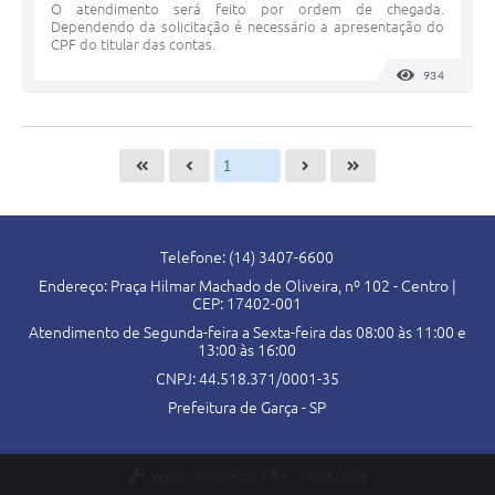
O atendimento será feito por ordem de chegada.
Dependendo da solicitação é necessário a apresentação do
CPF do titular das contas.
934
VISUALI
Telefone: (14) 3407-6600
Endereço: Praça Hilmar Machado de Oliveira, nº 102 - Centro |
CEP: 17402-001
Atendimento de Segunda-feira a Sexta-feira das 08:00 às 11:00 e
13:00 às 16:00
CNPJ: 44.518.371/0001-35
Prefeitura de Garça - SP
Versão do Sistema:
3.5.3 - 19/06/2026