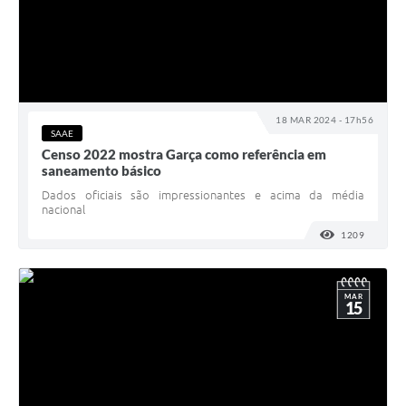
18 MAR 2024 - 17h56
SAAE
Censo 2022 mostra Garça como referência em
saneamento básico
Dados oficiais são impressionantes e acima da média
nacional
1209
VISUALI
MAR
15