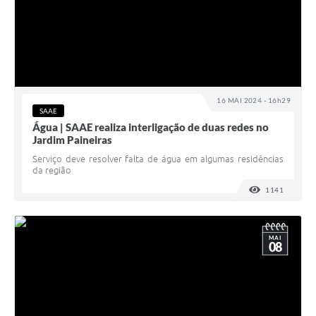
16 MAI 2024 - 16h29
SAAE
Água | SAAE realiza interligação de duas redes no
Jardim Paineiras
Serviço deve resolver falta de água em algumas residências
da região
1141
VISUALI
MAI
08