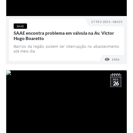
27 FEV 2024 - 08h35
SAAE
SAAE encontra problema em válvula na Av. Victor
Hugo Boaretto
Bairros da região podem ter interrupção no abastecimento
até meio dia
1456
VISUALI
FEV
26