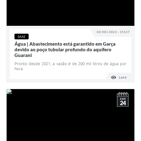
08 MAI 2024 - 15h37
SAAE
Água | Abastecimento está garantido em Garça
devido ao poço tubular profundo do aquífero
Guarani
Pronto desde 2021, a vazão é de 200 mil litros de água por
hora
1644
VISUALI
ABR
24