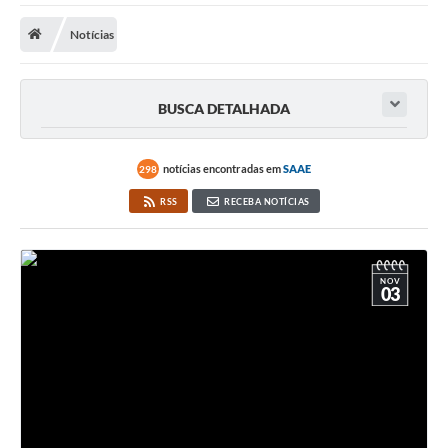
Notícias
Prefeitura
DIÁRIO OFICIAL
BUSCA DETALHADA
OUVIDORIA
notícias encontradas em
SAAE
298
LEGISLAÇÃO
RSS
RECEBA NOTÍCIAS
EMPRESAS - EDITAIS
PLANO DIRETOR DO MUNICÍPIO DE GARÇA
NOV
03
SEBRAE Aqui
Inscrição para o Conselho Municipal dos Usuários dos
Serviços Públicos - COMUSP
Chamamento Público 2026
Memorial Santa Saustina