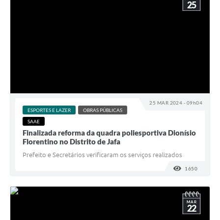
25
25 MAR 2024 - 09h04
ESPORTES E LAZER
OBRAS PÚBLICAS
SAAE
Finalizada reforma da quadra poliesportiva Dionísio
Florentino no Distrito de Jafa
Prefeito e Secretários verificaram os serviços realizados
1650
VISUALI
MAR
22