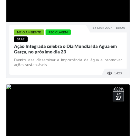
15 MAR 2024 - 16h20
MEIO AMBIENTE
RECICLAGEM
SAAE
Ação Integrada celebra o Dia Mundial da Água em
Garça, no próximo dia 23
Evento visa disseminar a importância da água e promover
ações sustentáveis
1425
VISUALI
FEV
27