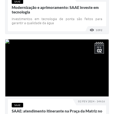
SAAE
Modernização e aprimoramento: SAAE investe em
tecnologia
Investimentos em tecnologia de ponta são feitos para
garantir a qualidade da água
1092
VISUALI
FEV
02
02 FEV 2024 - 14h16
SAAE
SAAE: atendimento itinerante na Praça da Matriz no