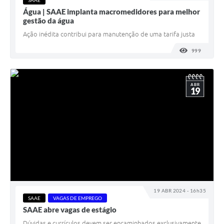
SAAE
Água | SAAE implanta macromedidores para melhor
gestão da água
Ação inédita contribui para manutenção de uma tarifa justa
999
VISUALI
ABR
19
19 ABR 2024 - 16h35
SAAE
VAGAS DE EMPREGO
SAAE abre vagas de estágio
Dúvidas e currículos devem ser encaminhados exclusivamente