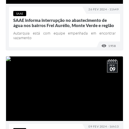
26 FEV 2024 - 11h49
SAAE
SAAE informa interrupção no abastecimento de
água nos bairros Frei Aurélio, Monte Verde e região
Autarquia está com equipe empenhada em encontrar
vazamento
1958
VISUALI
FEV
09
09 FEV 2024 - 16h13