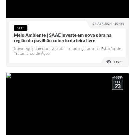
24 ABR 2024 - 10h56
SAAE
Meio Ambiente | SAAE investe em nova obra na
região do pavilhão coberto da feira livre
Novo equipamento irá tratar o lodo gerado na Estação de
Tratamento de Água
1152
VISUALI
ABR
23