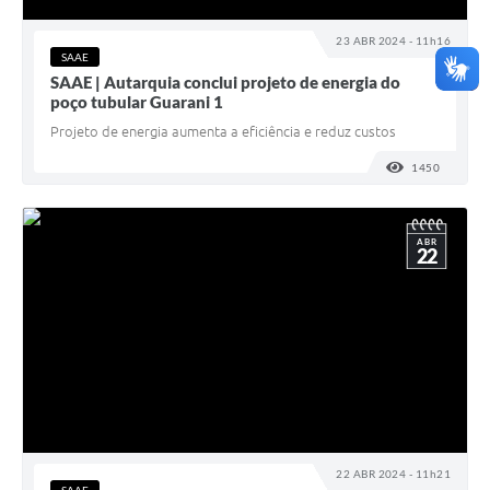
23 ABR 2024 - 11h16
SAAE
SAAE | Autarquia conclui projeto de energia do
poço tubular Guarani 1
Projeto de energia aumenta a eficiência e reduz custos
1450
VISUALI
ABR
22
22 ABR 2024 - 11h21