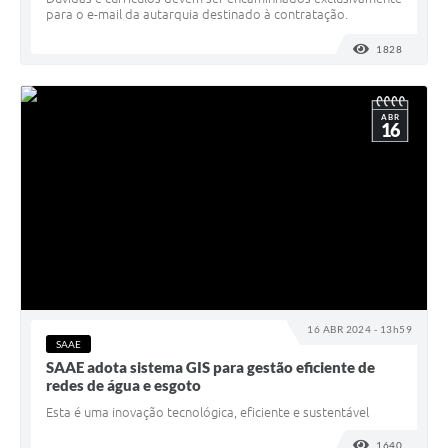
para o e-mail da autarquia destinado à contratação.
1828
VISUALI
ABR
16
16 ABR 2024 - 13h59
SAAE
SAAE adota sistema GIS para gestão eficiente de
redes de água e esgoto
Esta é uma inovação tecnológica, eficiente e sustentável
1640
VISUALI