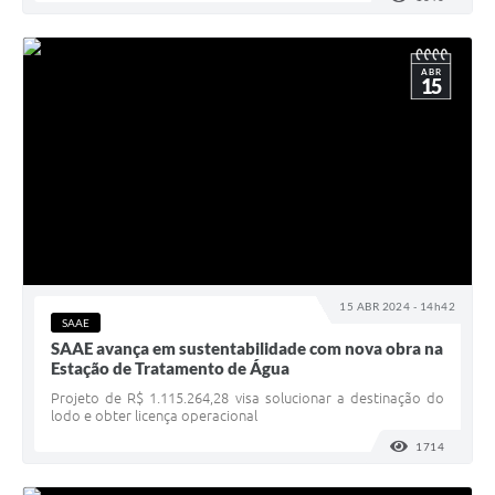
ABR
15
15 ABR 2024 - 14h42
SAAE
SAAE avança em sustentabilidade com nova obra na
Estação de Tratamento de Água
Projeto de R$ 1.115.264,28 visa solucionar a destinação do
lodo e obter licença operacional
1714
VISUALI