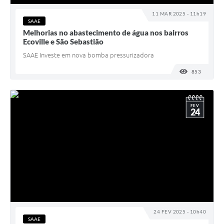
11 MAR 2025 - 11h19
SAAE
Melhorias no abastecimento de água nos bairros
Ecoville e São Sebastião
SAAE Investe em nova bomba pressurizadora
853
VISUALI
FEV
24
24 FEV 2025 - 10h40
SAAE