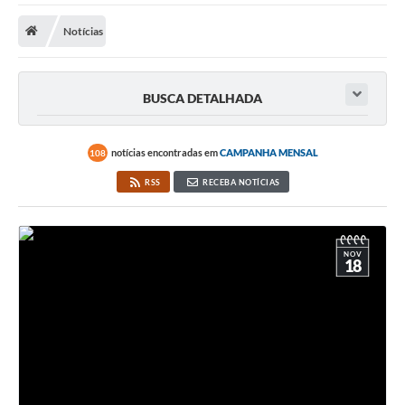
Notícias
Prefeitura
DIÁRIO OFICIAL
BUSCA DETALHADA
OUVIDORIA
notícias encontradas em
CAMPANHA MENSAL
108
LEGISLAÇÃO
RSS
RECEBA NOTÍCIAS
EMPRESAS - EDITAIS
PLANO DIRETOR DO MUNICÍPIO DE GARÇA
NOV
18
SEBRAE Aqui
Inscrição para o Conselho Municipal dos Usuários dos
Serviços Públicos - COMUSP
Chamamento Público 2026
Memorial Santa Saustina