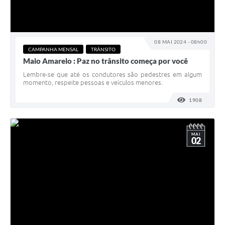
08 MAI 2024 - 08h00
CAMPANHA MENSAL
TRÂNSITO
Maio Amarelo : Paz no trânsito começa por você
Lembre-se que até os condutores são pedestres em algum
momento, respeite pessoas e veículos menores.
1908
VISUALI
MAI
02