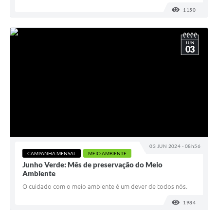
1150
VISUALI
JUN
03
03 JUN 2024 - 08h56
CAMPANHA MENSAL
MEIO AMBIENTE
Junho Verde: Mês de preservação do Meio
Ambiente
O cuidado com o meio ambiente é um dever de todos nós.
1984
VISUALI