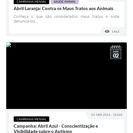
CAMPANHA MENSAL
SAÚDE ANIMAL
Abril Laranja: Contra os Maus Tratos aos Animais
Conheça o que são considerados maus tratos e onde
denunciá-los.
1463
VISUALI
ABR
02
02 ABR 2024 - 15h00
CAMPANHA MENSAL
Campanha: Abril Azul - Conscientização e
Visibilidade sobre o Autismo