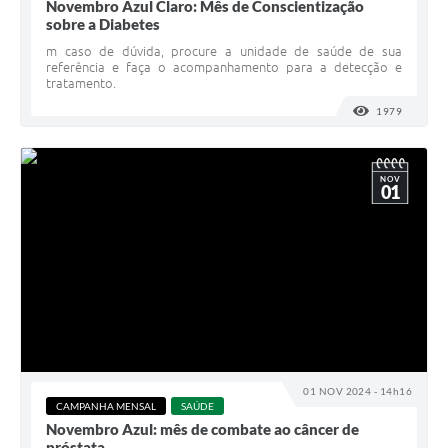
Novembro Azul Claro: Mês de Conscientização
sobre a Diabetes
m caso de dúvida, procure a unidade de saúde de sua
referência e faça o acompanhamento para a detecção e
tratamento.
1979
VISUALI
NOV
01
01 NOV 2024 - 14h16
CAMPANHA MENSAL
SAÚDE
Novembro Azul: mês de combate ao câncer de
próstata