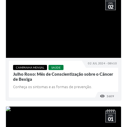
JUL
02
02 JUL 2024 - 08h10
CAMPANHA MENSAL
SAÚDE
Julho Roxo: Mês de Conscientização sobre o Câncer
de Bexiga
Conheça os sintomas e as formas de prevenção.
3609
VISUALI
JUL
01