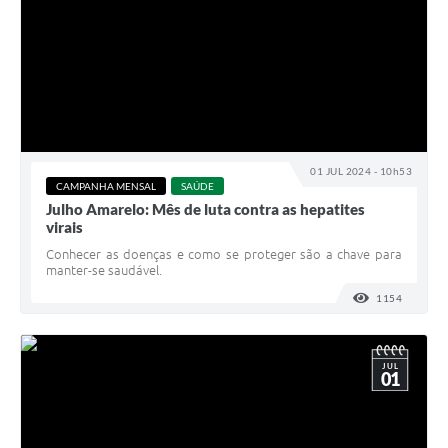
01 JUL 2024 - 10h53
CAMPANHA MENSAL
SAÚDE
Julho Amarelo: Mês de luta contra as hepatites
virais
Conhecer as doenças e como se proteger são a chave para
manter-se saudável.
1154
VISUALI
JUL
01