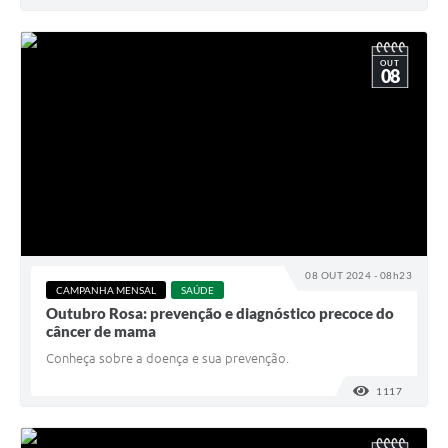
OUT
08
08 OUT 2024 - 08h23
CAMPANHA MENSAL
SAÚDE
Outubro Rosa: prevenção e diagnóstico precoce do
câncer de mama
Conheça sobre a doença e sua prevenção.
1117
VISUALI