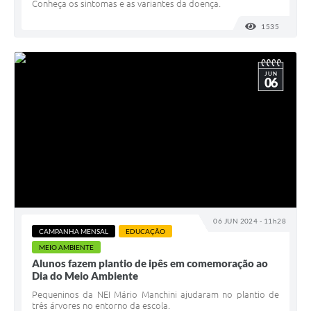
Conheça os sintomas e as variantes da doença.
1535
VISUALI
JUN
06
06 JUN 2024 - 11h28
CAMPANHA MENSAL
EDUCAÇÃO
MEIO AMBIENTE
Alunos fazem plantio de ipês em comemoração ao
Dia do Meio Ambiente
Pequeninos da NEI Mário Manchini ajudaram no plantio de
três árvores no entorno da escola.