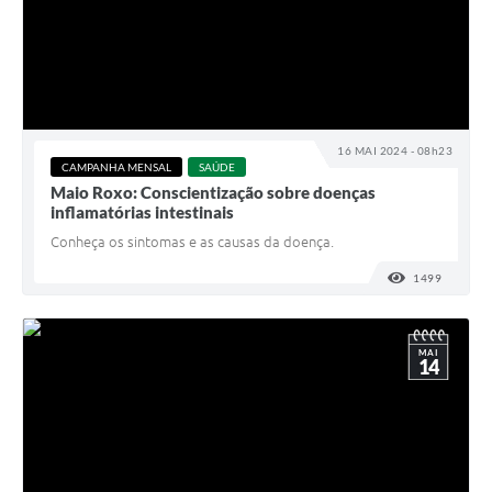
16 MAI 2024 - 08h23
CAMPANHA MENSAL
SAÚDE
Maio Roxo: Conscientização sobre doenças
inflamatórias intestinais
Conheça os sintomas e as causas da doença.
1499
VISUALI
MAI
14