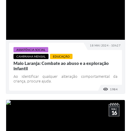
18 MAI 2024 - 10h27
ASSISTÊNCIA SOCIAL
CAMPANHA MENSAL
EDUCAÇÃO
Maio Laranja: Combate ao abuso e a exploração
infantil
Ao identificar qualquer alteração comportamental da
criança, procure ajuda.
1984
VISUALI
MAI
16