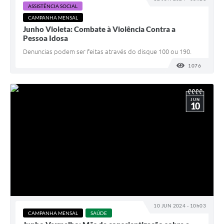
ASSISTÊNCIA SOCIAL
CAMPANHA MENSAL
Junho Violeta: Combate à Violência Contra a
Pessoa Idosa
Denuncias podem ser feitas através do disque 100 ou 190.
1076
VISUALI
JUN
10
10 JUN 2024 - 10h03
CAMPANHA MENSAL
SAÚDE