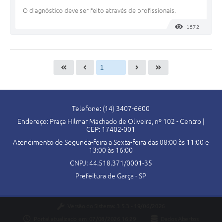
O diagnóstico deve ser feito através de profissionais.
1572
VISUALI
Telefone: (14) 3407-6600
Endereço: Praça Hilmar Machado de Oliveira, nº 102 - Centro |
CEP: 17402-001
Atendimento de Segunda-feira a Sexta-feira das 08:00 às 11:00 e
13:00 às 16:00
CNPJ: 44.518.371/0001-35
Prefeitura de Garça - SP
Versão do Sistema:
3.5.3 - 19/06/2026
Portal atualizado em:
07/08/2026 16:29
Dados Abertos