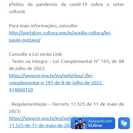
efeitos da pandemia da covid-19 sobre o setor
Súmulas Administrativas
cultural.
Instruções Normativas
Para mais informações, consulte:
CENTRAL DE ATENDIMENTO
http://portalsnc.cultura.gov.br/auxilio-cultura/lei-
paulo-gustavo/
Pré-Cadastro de Vacinação Antirrábica
Consulte a Lei neste Link:
Cultura
. Texto na íntegra – Lei Complementar N° 195, de 08
PGRS Digital
de julho de 2022:
https://www.in.gov.br/en/web/dou/-/lei-
Consulta Pública Eletrônica Lei de Diretrizes Orçamentárias -
LDO - 2025
complementar-n-195-de-8-de-julho-de-2022-
414060720
Credenciamento Feirantes
. Regulamentação – Decreto 11.525 de 11 de maio de
Concursos
2023:
Notícias
https://www.in.gov.br/en/web/dou/-/decreto-n-
11.525-de-11-de-maio-de-2023-482720690
Nota Fiscal Eletrônica