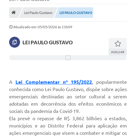
Prefeitura
Lei Paulo Gustavo
LEI PAULO GUSTAVO
DIÁRIO OFICIAL
Atualizado em: 05/05/2026 às 11h09
LEI PAULO GUSTAVO
OUVIDORIA
AVALIAR
LEGISLAÇÃO
EMPRESAS - EDITAIS
PLANO DIRETOR DO MUNICÍPIO DE GARÇA
A
Lei Complementar nº 195/2022
, popularmente
conhecida como Lei Paulo Gustavo, dispõe sobre ações
SEBRAE Aqui
emergenciais destinadas ao setor cultural a serem
adotadas em decorrência dos efeitos econômicos e
Inscrição para o Conselho Municipal dos Usuários dos
Serviços Públicos - COMUSP
sociais da pandemia da Covid-19.
Ela prevê o repasse de R$ 3,862 bilhões a estados,
Chamamento Público 2026
municípios e ao Distrito Federal para aplicação em
Memorial Santa Saustina
ações emergenciais que visem a combater e mitigar os