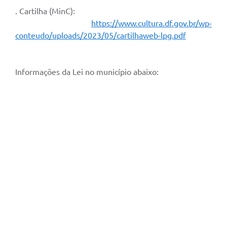
. Cartilha (MinC):
Defesa Civil
https://www.cultura.df.gov.br/wp-
conteudo/uploads/2023/05/cartilhaweb-lpg.pdf
Junta de Serviço Militar
NFSE
Informações da Lei no município abaixo: