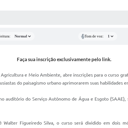
 MÍDIAS
RECEBA NOTÍCIAS
eitura:
Tom de voz:
Faça sua inscrição exclusivamente pelo link.
 Agricultura e Meio Ambiente, abre inscrições para o curso gr
tusiastas do paisagismo urbano aprimorarem suas habilidades 
, no auditório do Serviço Autônomo de Água e Esgoto (SAAE), 
Walter Figueiredo Silva, o curso será dividido em dois mód