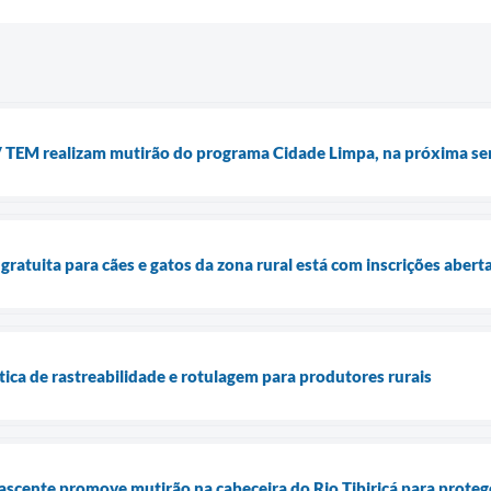
TV TEM realizam mutirão do programa Cidade Limpa, na próxima s
ratuita para cães e gatos da zona rural está com inscrições abert
tica de rastreabilidade e rotulagem para produtores rurais
cente promove mutirão na cabeceira do Rio Tibiriçá para proteg