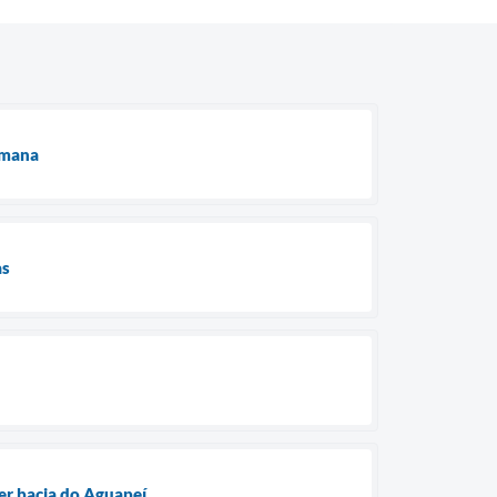
emana
as
er bacia do Aguapeí