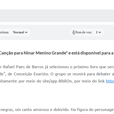
 MÍDIAS
RECEBA NOTÍCIAS
eitura:
Tom de voz:
anção para Ninar Menino Grande" e está disponível para a le
r Rafael Paes de Barros já selecionou o próximo livro que se
e", de Conceição Evaristo. O grupo se reunirá para debater a
tuitamente por meio do site/app BibliOn, por meio do link
http
 negras, um canto amoroso e dolorido. Na figura do personag