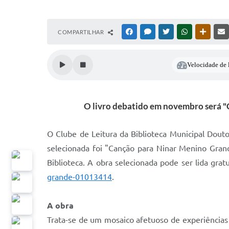
COMPARTILHAR
FACEBOOK
MESSENGER
TWITTER
WHATSAPP
OUTRAS
Velocidade de l
O livro debatido em novembro será "C
O Clube de Leitura da Biblioteca Municipal Douto
selecionada foi "Canção para Ninar Menino Grand
Biblioteca. A obra selecionada pode ser lida gra
grande-01013414
.
A obra
Trata-se de um mosaico afetuoso de experiências